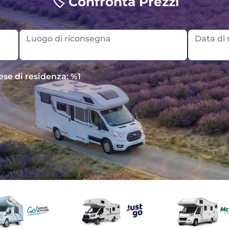
🏷️ Confronta Prezzi
Luogo di riconsegna
Data di r
ese di residenza: %1