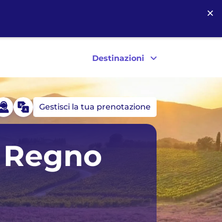
×
Destinazioni
Gestisci la tua prenotazione
Germania
Stati Uniti
 Regno
Islanda
Canada
Irlanda