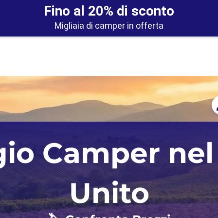
Fino al 20% di sconto
Migliaia di camper in offerta
Auckland
Regno Unito
gio Camper nel
Christchurch
Norvegia
Portogallo
Unito
Scozia