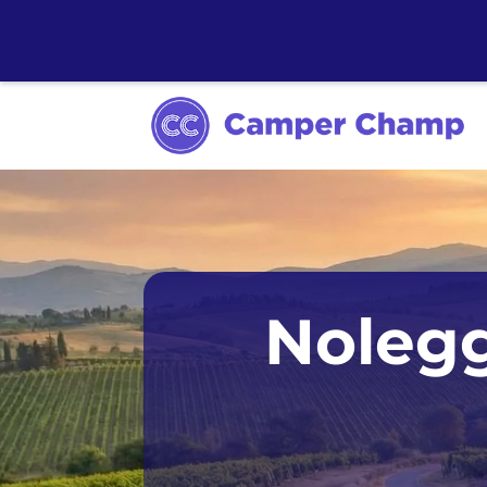
Sydney
Noleg
Melbourne
Tasmania