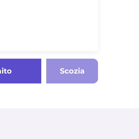
ito
Scozia