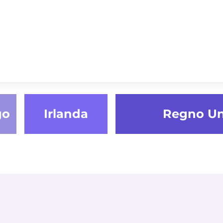
go
Irlanda
Regno Un