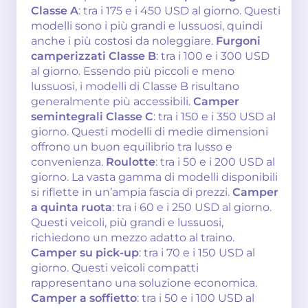
Classe A
: tra i 175 e i 450 USD al giorno. Questi
modelli sono i più grandi e lussuosi, quindi
anche i più costosi da noleggiare.
Furgoni
camperizzati Classe B
: tra i 100 e i 300 USD
al giorno. Essendo più piccoli e meno
lussuosi, i modelli di Classe B risultano
generalmente più accessibili.
Camper
semintegrali Classe C
: tra i 150 e i 350 USD al
giorno. Questi modelli di medie dimensioni
offrono un buon equilibrio tra lusso e
convenienza.
Roulotte
: tra i 50 e i 200 USD al
giorno. La vasta gamma di modelli disponibili
si riflette in un’ampia fascia di prezzi.
Camper
a quinta ruota
: tra i 60 e i 250 USD al giorno.
Questi veicoli, più grandi e lussuosi,
richiedono un mezzo adatto al traino.
Camper su pick-up
: tra i 70 e i 150 USD al
giorno. Questi veicoli compatti
rappresentano una soluzione economica.
Camper a soffietto
: tra i 50 e i 100 USD al