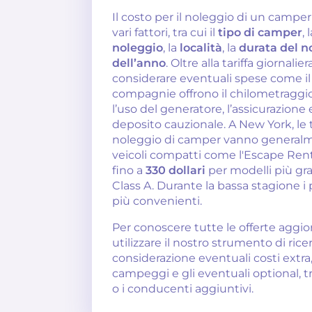
Il costo per il noleggio di un camp
vari fattori, tra cui il
tipo di camper
, 
noleggio
, la
località
, la
durata del n
dell’anno
. Oltre alla tariffa giornalie
considerare eventuali spese come il
compagnie offrono il chilometraggio 
l’uso del generatore, l’assicurazione
deposito cauzionale. A New York, le tariffe giornaliere per il
noleggio di camper vanno general
veicoli compatti come l'Escape Ren
fino a
330 dollari
per modelli più gr
Class A. Durante la bassa stagione i
più convenienti.
Per conoscere tutte le offerte aggior
utilizzare il nostro strumento di rice
considerazione eventuali costi extra,
campeggi e gli eventuali optional, tr
o i conducenti aggiuntivi.