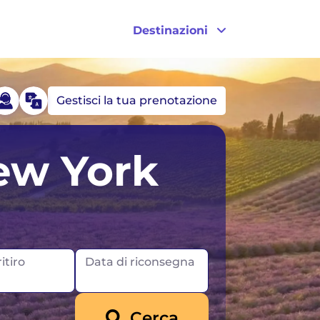
Destinazioni
Gestisci la tua prenotazione
Germania
Stati Uniti
ew York
Islanda
Canada
Irlanda
itiro
Data di riconsegna
Cerca