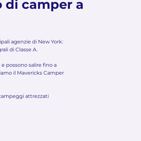
io di camper a
cipali agenzie di New York:
ali di Classe A.
 e possono salire fino a
roviamo il Mavericks Camper
 campeggi attrezzati