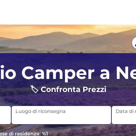
Auckland
Regno Unito
io Camper a N
Christchurch
Norvegia
🏷️ Confronta Prezzi
Portogallo
Scozia
Luogo di riconsegna
Data di r
ese di residenza: %1