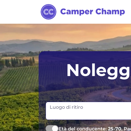
Sydney
Nolegg
Melbourne
Tasmania
Luogo di ritiro
Età del conducente:
25-70
, Pa