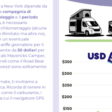
er a New York dipende da
la
compagnia di
oleggio
e il
periodo
ra, è necessario
 chilometraggio (alcune
illimitato ma altre no),
 e un eventuale
mente da
50 dollari
per
tals Mavericks Camper,
andi come il Road Bear
 prezzi sono solitamente
nate, ti invitiamo a
rca. Ricorda di tenere in
 come il carburante, i
a cui il navigatore GPS