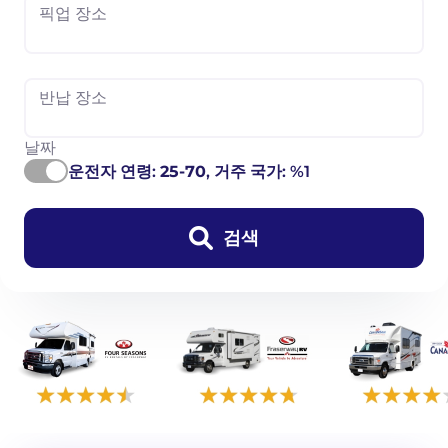
픽업 장소
반납 장소
날짜
운전자 연령:
25-70
, 거주 국가: %1
검색