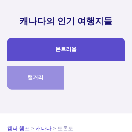
캐나다의 인기 여행지들
몬트리올
캘거리
캠퍼 챔프
>
캐나다
>
토론토