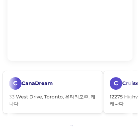
C
C
CanaDream
Cruise
33 West Drive, Toronto, 온타리오주, 캐
12275 Highw
나다
캐나다