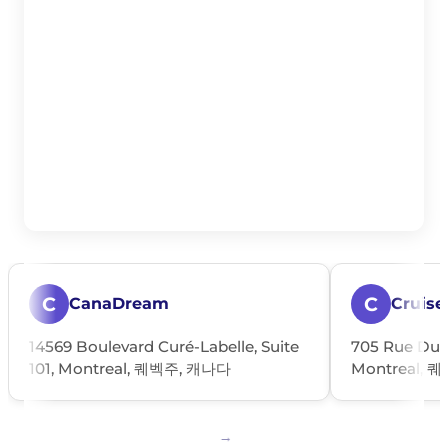
C
C
CanaDream
Cruise
14569 Boulevard Curé-Labelle, Suite
705 Rue Dubo
101, Montreal, 퀘벡주, 캐나다
Montreal, 