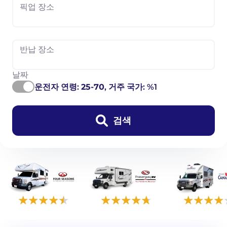
픽업 장소
반납 장소
날짜
운전자 연령:
25-70
, 거주 국가: %1
검색