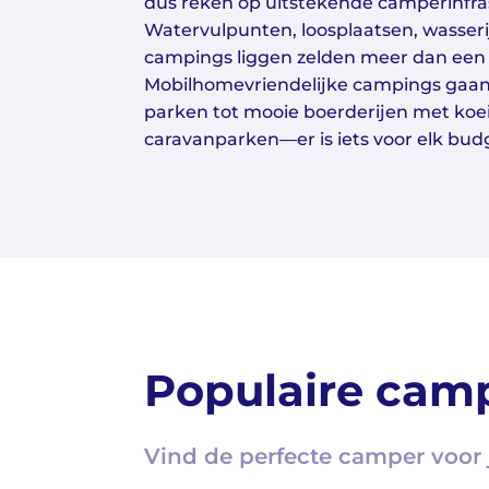
dus reken op uitstekende camperinfra
Watervulpunten, loosplaatsen, wasseri
campings liggen zelden meer dan een k
Mobilhomevriendelijke campings gaan 
parken tot mooie boerderijen met koei
caravanparken—er is iets voor elk bud
Populaire camp
Vind de perfecte camper voor 