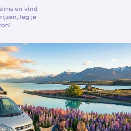
irns en vind
ijzen, leg je
zon!