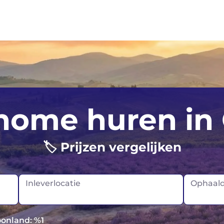
Perth
Auckland
home huren in 
Sydney
Christchurch
Tasmanië
🏷️ Prijzen vergelijken
Queenstown
Wellington
Inleverlocatie
Ophaal
oonland: %1