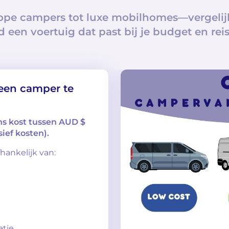
pe campers tot luxe mobilhomes—vergelijk
d een voertuig dat past bij je budget en reiss
een camper te
s kost tussen AUD $
ief kosten).
hankelijk van:
atie