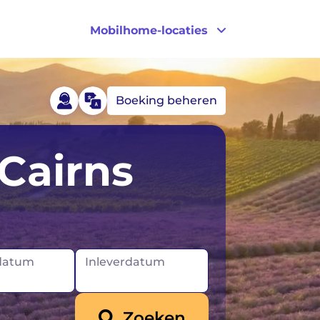
Mobilhome-locaties
Boeking beheren
Canada
Portugal
Cairns
Duitsland
VK
IJsland
VS
Ierland
datum
Inleverdatum
Noorwegen
Zoeken