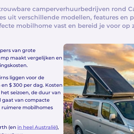
etrouwbare camperverhuurbedrijven rond Ca
es uit verschillende modellen, features en pr
fecte mobilhome vast en bereid je voor op 
pers van grote
amp maakt vergelijken en
ingskosten.
rns liggen voor de
en $ 300 per dag. Kosten
 het seizoen, de duur van
od gaat van compacte
ot ruimere mobilhomes
rth (en
in heel Australië
),