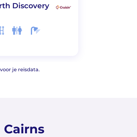
Drift
rth Discovery
oor je reisdata.
 Cairns