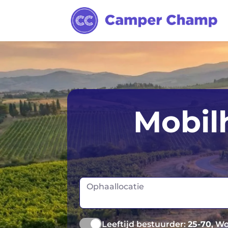
Adelaide
Darwin
Mobil
Alice Springs
Gold Coast
Brisbane
Hobart
Broome
Launceston
Ophaallocatie
Cairns
Melbourne
Leeftijd bestuurder:
25-70
, W