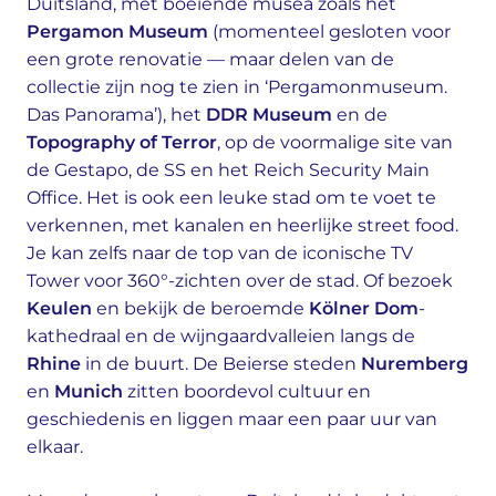
Duitsland, met boeiende musea zoals het
Pergamon Museum
(momenteel gesloten voor
een grote renovatie — maar delen van de
collectie zijn nog te zien in ‘Pergamonmuseum.
Das Panorama’), het
DDR Museum
en de
Topography of Terror
, op de voormalige site van
de Gestapo, de SS en het Reich Security Main
Office. Het is ook een leuke stad om te voet te
verkennen, met kanalen en heerlijke street food.
Je kan zelfs naar de top van de iconische TV
Tower voor 360°-zichten over de stad. Of bezoek
Keulen
en bekijk de beroemde
Kölner Dom
-
kathedraal en de wijngaardvalleien langs de
Rhine
in de buurt. De Beierse steden
Nuremberg
en
Munich
zitten boordevol cultuur en
geschiedenis en liggen maar een paar uur van
elkaar.