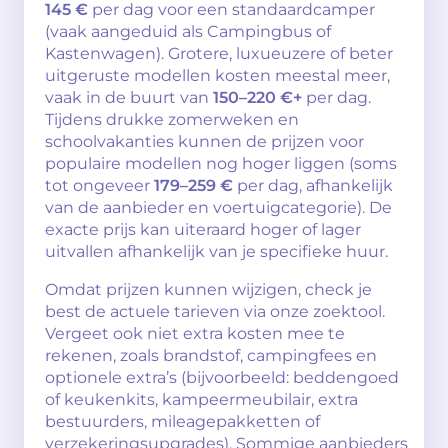
145 €
per dag voor een standaardcamper
(vaak aangeduid als Campingbus of
Kastenwagen). Grotere, luxueuzere of beter
uitgeruste modellen kosten meestal meer,
vaak in de buurt van
150–220 €+
per dag.
Tijdens drukke zomerweken en
schoolvakanties kunnen de prijzen voor
populaire modellen nog hoger liggen (soms
tot ongeveer
179–259 €
per dag, afhankelijk
van de aanbieder en voertuigcategorie). De
exacte prijs kan uiteraard hoger of lager
uitvallen afhankelijk van je specifieke huur.
Omdat prijzen kunnen wijzigen, check je
best de actuele tarieven via onze zoektool.
Vergeet ook niet extra kosten mee te
rekenen, zoals brandstof, campingfees en
optionele extra’s (bijvoorbeeld: beddengoed
of keukenkits, kampeermeubilair, extra
bestuurders, mileagepakketten of
verzekeringsupgrades). Sommige aanbieders