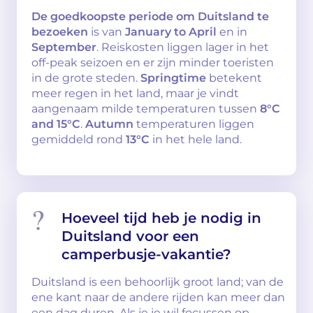
De goedkoopste periode om Duitsland te
bezoeken
is van
January to April
en in
September
. Reiskosten liggen lager in het
off-peak seizoen en er zijn minder toeristen
in de grote steden.
Springtime
betekent
meer regen in het land, maar je vindt
aangenaam milde temperaturen tussen
8°C
and 15°C
.
Autumn
temperaturen liggen
gemiddeld rond
13°C
in het hele land.
Hoeveel tijd heb je nodig in
Duitsland voor een
camperbusje-vakantie?
Duitsland is een behoorlijk groot land; van de
ene kant naar de andere rijden kan meer dan
een dag duren. Als je je wil focussen op