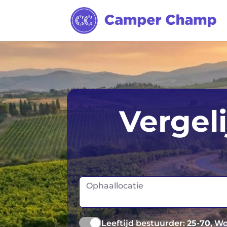
Adelaide
Darwin
Vergel
Alice Springs
Gold Coast
Brisbane
Hobart
Broome
Launceston
Ophaallocatie
Cairns
Melbourne
Leeftijd bestuurder:
25-70
, W