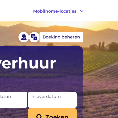
Mobilhome-locaties
Boeking beheren
Canada
Portugal
verhuur
Duitsland
VK
IJsland
VS
Ierland
datum
Inleverdatum
Noorwegen
Zoeken