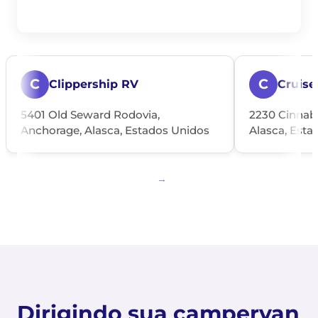
C
C
Clippership RV
Cruise
5401 Old Seward Rodovia,
2230 Cinnab
Anchorage, Alasca, Estados Unidos
Alasca, Esta
Dirigindo sua campervan