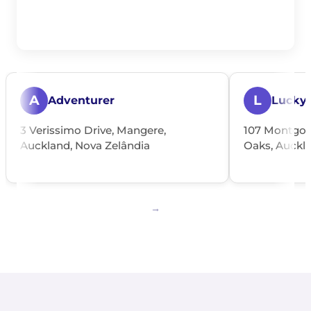
A
L
Adventurer
Lucky
3 Verissimo Drive, Mangere,
107 Montgome
Auckland, Nova Zelândia
Oaks, Auckla