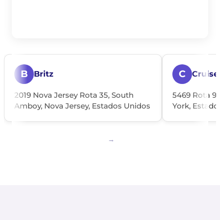
B
C
Britz
Cruise
2019 Nova Jersey Rota 35, South
5469 Rota 9
Amboy, Nova Jersey, Estados Unidos
York, Estado