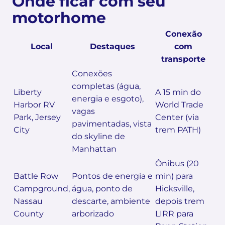
Onde ficar com seu
motorhome
Conexão
Local
Destaques
com
transporte
Conexões
completas (água,
Liberty
A 15 min do
energia e esgoto),
Harbor RV
World Trade
vagas
Park, Jersey
Center (via
pavimentadas, vista
City
trem PATH)
do skyline de
Manhattan
Ônibus (20
Battle Row
Pontos de energia e
min) para
Campground,
água, ponto de
Hicksville,
Nassau
descarte, ambiente
depois trem
County
arborizado
LIRR para