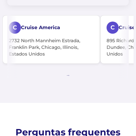
C
C
Cruise America
Cruise
2732 North Mannheim Estrada,
895 Richards
Franklin Park, Chicago, Illinois,
Dundee, Chic
Estados Unidos
Unidos
Perguntas frequentes