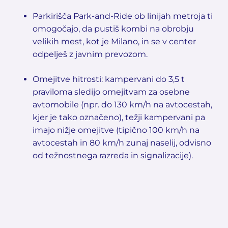
Parkirišča Park-and-Ride ob linijah metroja ti
omogočajo, da pustiš kombi na obrobju
velikih mest, kot je Milano, in se v center
odpelješ z javnim prevozom.
Omejitve hitrosti: kampervani do 3,5 t
praviloma sledijo omejitvam za osebne
avtomobile (npr. do 130 km/h na avtocestah,
kjer je tako označeno), težji kampervani pa
imajo nižje omejitve (tipično 100 km/h na
avtocestah in 80 km/h zunaj naselij, odvisno
od težnostnega razreda in signalizacije).