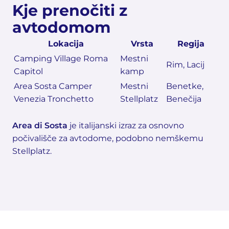
Kje prenočiti z
avtodomom
Lokacija
Vrsta
Regija
Camping Village Roma
Mestni
Rim, Lacij
Capitol
kamp
Area Sosta Camper
Mestni
Benetke,
Venezia Tronchetto
Stellplatz
Benečija
Area di Sosta
je italijanski izraz za osnovno
počivališče za avtodome, podobno nemškemu
Stellplatz.