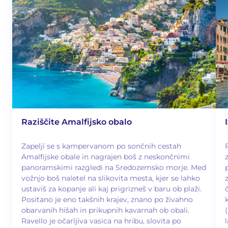
Raziščite Amalfijsko obalo
Zapeljí se s kampervanom po sončnih cestah
Amalfijske obale in nagrajen boš z neskončnimi
panoramskimi razgledi na Sredozemsko morje. Med
vožnjo boš naletel na slikovita mesta, kjer se lahko
ustaviš za kopanje ali kaj prigrizneš v baru ob plaži.
Positano je eno takšnih krajev, znano po živahno
obarvanih hišah in prikupnih kavarnah ob obali.
Ravello je očarljiva vasica na hribu, slovita po