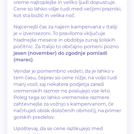
vreme najtoplejše in veliko ljudi dopustuje.
Cene so lahko višje tudi med večjimi prazniki,
kot sta božič in velika noč.
Najcenejši čas za najem kampervana v Italiji
je v izvensezoni. To praviloma vključuje
hladnejše mesece in obdobja zunaj šolskih
počitnic. Za Italijo to običajno pomeni pozno
jesen (november) do zgodnje pomladi
(marec)
.
Vendar je pomembno vedeti, da je lahko v
tem času, čeprav so cene nižje, na voljo tudi
manj vozil, saj nekatera podjetja zaradi
vremenskih razmer ne poslujejo vse leto.
Poleg tega so lahko vremenske razmere
zahtevnejše za vožnjo s kampervanom, če
načrtuješ obisk določenih območij, na primer
gorskih predelov.
Upoštevaj, da se cene razlikujejo med