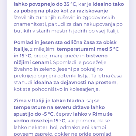
lahko povzpnejo do 35 °C
, kar je
idealno tako
za pobeg na plažo kot za raziskovanje
številnih zunanjih ruševin in zgodovinskih
znamenitosti, pa tudi za dan nakupovanja po
butikih v starih mestnih jedrih po vsej Italiji.
Pomlad in jesen sta odlična časa za obisk
Italije
, z milejšimi
temperaturami med 5 °C
in 15 °C
, precej manj gneče in
bistveno
nižjimi cenami
. Spomladi je podeželje
živahno in zeleno, jeseni pa pokrajino
prekrijejo ognjeni odtenki listja. Ta letna časa
sta tudi
idealna za dejavnosti na prostem
,
kot sta pohodništvo in kolesarjenje.
Zima v Italiji je lahko hladna
, saj
se
temperature na severu države lahko
spustijo do -5 °C
, čeprav
lahko v Rimu še
vedno dosežejo 15 °C
, kar pomeni, da se
lahko nekateri bolj odmaknjeni kampi
povsem zaprejo, dokler ne pride pomlad.