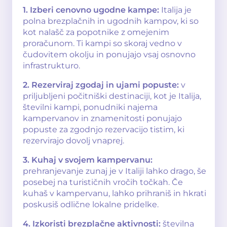
1. Izberi cenovno ugodne kampe:
Italija je
polna brezplačnih in ugodnih kampov, ki so
kot nalašč za popotnike z omejenim
proračunom. Ti kampi so skoraj vedno v
čudovitem okolju in ponujajo vsaj osnovno
infrastrukturo.
2. Rezerviraj zgodaj in ujami popuste:
v
priljubljeni počitniški destinaciji, kot je Italija,
številni kampi, ponudniki najema
kampervanov in znamenitosti ponujajo
popuste za zgodnjo rezervacijo tistim, ki
rezervirajo dovolj vnaprej.
3. Kuhaj v svojem kampervanu:
prehranjevanje zunaj je v Italiji lahko drago, še
posebej na turističnih vročih točkah. Če
kuhaš v kampervanu, lahko prihraniš in hkrati
poskusiš odlične lokalne pridelke.
4. Izkoristi brezplačne aktivnosti:
številna