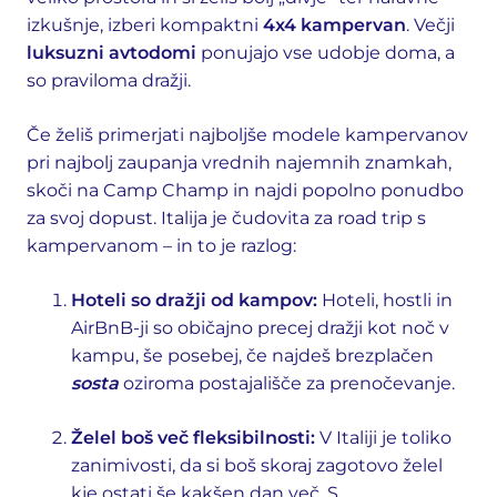
izkušnje, izberi kompaktni
4x4 kampervan
. Večji
luksuzni avtodomi
ponujajo vse udobje doma, a
so praviloma dražji.
Če želiš primerjati najboljše modele kampervanov
pri najbolj zaupanja vrednih najemnih znamkah,
skoči na Camp Champ in najdi popolno ponudbo
za svoj dopust. Italija je čudovita za road trip s
kampervanom – in to je razlog:
Hoteli so dražji od kampov:
Hoteli, hostli in
AirBnB-ji so običajno precej dražji kot noč v
kampu, še posebej, če najdeš brezplačen
sosta
oziroma postajališče za prenočevanje.
Želel boš več fleksibilnosti:
V Italiji je toliko
zanimivosti, da si boš skoraj zagotovo želel
kje ostati še kakšen dan več. S