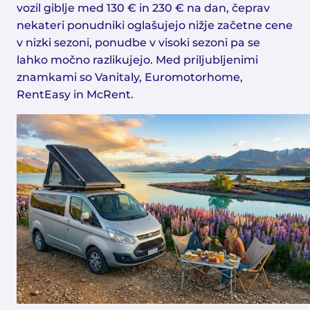
vozil giblje med 130 € in 230 € na dan, čeprav
nekateri ponudniki oglašujejo nižje začetne cene
v nizki sezoni, ponudbe v visoki sezoni pa se
lahko močno razlikujejo. Med priljubljenimi
znamkami so Vanitaly, Euromotorhome,
RentEasy in McRent.