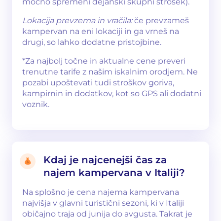
močno spremeni dejanski skupni strošek).
Lokacija prevzema in vračila:
če prevzameš
kampervan na eni lokaciji in ga vrneš na
drugi, so lahko dodatne pristojbine.
*Za najbolj točne in aktualne cene preveri
trenutne tarife z našim iskalnim orodjem. Ne
pozabi upoštevati tudi stroškov goriva,
kampirnin in dodatkov, kot so GPS ali dodatni
voznik.
Kdaj je najcenejši čas za
najem kampervana v Italiji?
Na splošno je cena najema kampervana
najvišja v glavni turistični sezoni, ki v Italiji
običajno traja od junija do avgusta. Takrat je