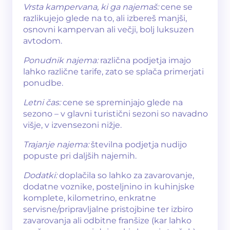
Vrsta kampervana, ki ga najemaš:
cene se
razlikujejo glede na to, ali izbereš manjši,
osnovni kampervan ali večji, bolj luksuzen
avtodom.
Ponudnik najema:
različna podjetja imajo
lahko različne tarife, zato se splača primerjati
ponudbe.
Letni čas:
cene se spreminjajo glede na
sezono – v glavni turistični sezoni so navadno
višje, v izvensezoni nižje.
Trajanje najema:
številna podjetja nudijo
popuste pri daljših najemih.
Dodatki:
doplačila so lahko za zavarovanje,
dodatne voznike, posteljnino in kuhinjske
komplete, kilometrino, enkratne
servisne/pripravljalne pristojbine ter izbiro
zavarovanja ali odbitne franšize (kar lahko