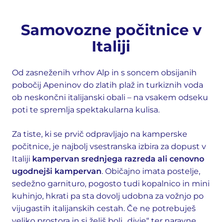
Samovozne počitnice v
Italiji
Od zasneženih vrhov Alp in s soncem obsijanih
pobočij Apeninov do zlatih plaž in turkiznih voda
ob neskončni italijanski obali – na vsakem odseku
poti te spremlja spektakularna kulisa.
Za tiste, ki se prvič odpravljajo na kamperske
počitnice, je najbolj vsestranska izbira za dopust v
Italiji
kampervan srednjega razreda ali cenovno
ugodnejši kampervan
. Običajno imata postelje,
sedežno garnituro, pogosto tudi kopalnico in mini
kuhinjo, hkrati pa sta dovolj udobna za vožnjo po
vijugastih italijanskih cestah. Če ne potrebuješ
veliko prostora in si želiš bolj „divje“ ter naravne