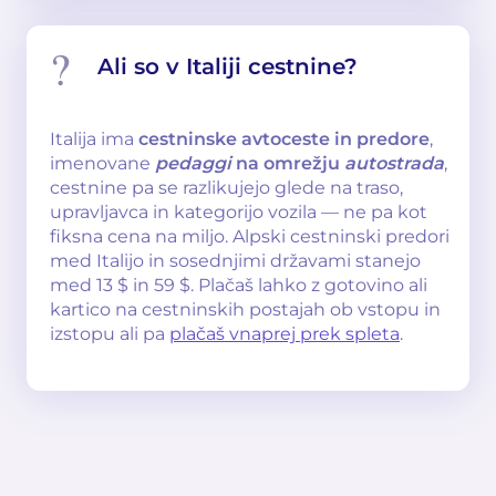
Ali so v Italiji cestnine?
Italija ima
cestninske avtoceste in predore
,
imenovane
pedaggi
na omrežju
autostrada
,
cestnine pa se razlikujejo glede na traso,
upravljavca in kategorijo vozila — ne pa kot
fiksna cena na miljo. Alpski cestninski predori
med Italijo in sosednjimi državami stanejo
med 13 $ in 59 $. Plačaš lahko z gotovino ali
kartico na cestninskih postajah ob vstopu in
izstopu ali pa
plačaš vnaprej prek spleta
.