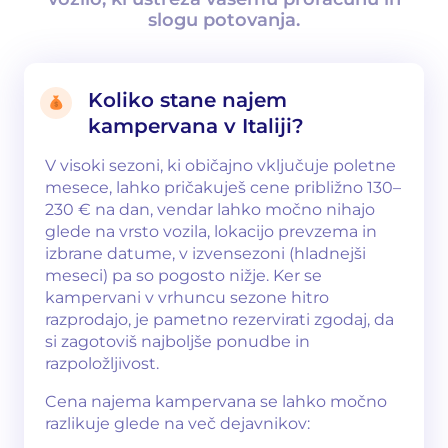
slogu potovanja.
Koliko stane najem
kampervana v Italiji?
V visoki sezoni, ki običajno vključuje poletne
mesece, lahko pričakuješ cene približno 130–
230 € na dan, vendar lahko močno nihajo
glede na vrsto vozila, lokacijo prevzema in
izbrane datume, v izvensezoni (hladnejši
meseci) pa so pogosto nižje. Ker se
kampervani v vrhuncu sezone hitro
razprodajo, je pametno rezervirati zgodaj, da
si zagotoviš najboljše ponudbe in
razpoložljivost.
Cena najema kampervana se lahko močno
razlikuje glede na več dejavnikov: