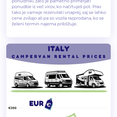
ponudniki, zato je pametno primerjati
ponudbe iz več virov, ko načrtuješ pot. Prav
tako je varneje rezervirati vnaprej, saj se lahko
cene zvišajo ali pa so vozila razprodana, ko se
želeni termin najema približuje.