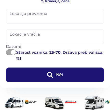
🏷️ Primerjaj cene
Lokacija prevzema
Lokacija vračila
Datumi
Starost voznika:
25-70
, Država prebivališča:
%1
Išči