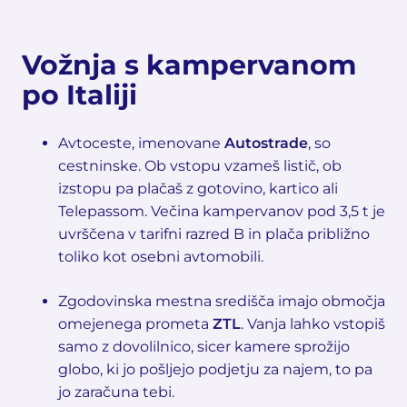
Vožnja s kampervanom
po Italiji
Avtoceste, imenovane
Autostrade
, so
cestninske. Ob vstopu vzameš listič, ob
izstopu pa plačaš z gotovino, kartico ali
Telepassom. Večina kampervanov pod 3,5 t je
uvrščena v tarifni razred B in plača približno
toliko kot osebni avtomobili.
Zgodovinska mestna središča imajo območja
omejenega prometa
ZTL
. Vanja lahko vstopiš
samo z dovolilnico, sicer kamere sprožijo
globo, ki jo pošljejo podjetju za najem, to pa
jo zaračuna tebi.