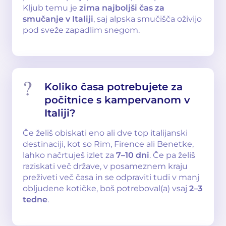
Kljub temu je
zima najboljši čas za
smučanje v Italiji
, saj alpska smučišča oživijo
pod sveže zapadlim snegom.
Koliko časa potrebujete za
počitnice s kampervanom v
Italiji?
Če želiš obiskati eno ali dve top italijanski
destinaciji, kot so Rim, Firence ali Benetke,
lahko načrtuješ izlet za
7–10 dni
. Če pa želiš
raziskati več države, v posameznem kraju
preživeti več časa in se odpraviti tudi v manj
obljudene kotičke, boš potreboval(a) vsaj
2–3
tedne
.