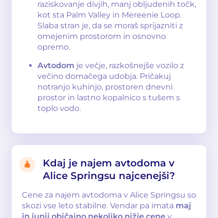
raziskovanje divjih, manj obljudenih točk,
kot sta Palm Valley in Mereenie Loop.
Slaba stran je, da se moraš sprijazniti z
omejenim prostorom in osnovno
opremo.
Avtodom
je večje, razkošnejše vozilo z
večino domačega udobja. Pričakuj
notranjo kuhinjo, prostoren dnevni
prostor in lastno kopalnico s tušem s
toplo vodo.
Kdaj je najem avtodoma v
Alice Springsu najcenejši?
Cene za najem avtodoma v Alice Springsu so
skozi vse leto stabilne. Vendar pa imata
maj
in junij običajno nekoliko nižje cene
v