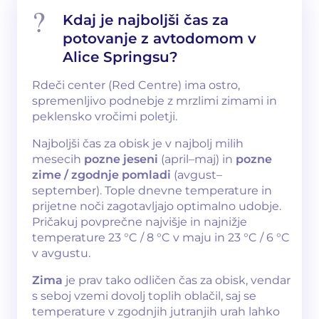
Kdaj je najboljši čas za
potovanje z avtodomom v
Alice Springsu?
Rdeči center (Red Centre) ima ostro,
spremenljivo podnebje z mrzlimi zimami in
peklensko vročimi poletji.
Najboljši čas za obisk je v najbolj milih
mesecih
pozne jeseni
(april–maj) in
pozne
zime / zgodnje pomladi
(avgust–
september). Tople dnevne temperature in
prijetne noči zagotavljajo optimalno udobje.
Pričakuj povprečne najvišje in najnižje
temperature 23 °C / 8 °C v maju in 23 °C / 6 °C
v avgustu.
Zima
je prav tako odličen čas za obisk, vendar
s seboj vzemi dovolj toplih oblačil, saj se
temperature v zgodnjih jutranjih urah lahko