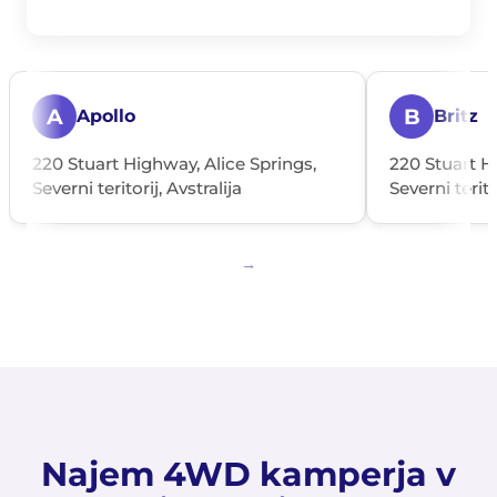
A
B
Apollo
Britz
220 Stuart Highway, Alice Springs,
220 Stuart H
Severni teritorij, Avstralija
Severni terito
Najem 4WD kamperja v