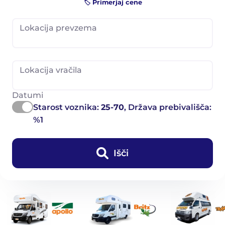
🏷️ Primerjaj cene
Lokacija prevzema
Lokacija vračila
Datumi
Starost voznika:
25-70
, Država prebivališča:
%1
Išči