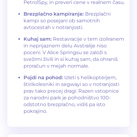
PetrolSpy, in preveri cene v realnem času.
Brezplačno kampiranje:
Brezplačni
kampi so posejani ob samotnih
avtocestah v notranjosti.
Kuhaj sam:
Restavracije v tem izoliranem
in neprijaznem delu Avstralije niso
poceni. V Alice Springsu se založi s
svežimi živili in si kuhaj sam, da ohraniš
proračun v mejah normale.
Pojdi na pohod:
Izleti s helikopterjem,
štirikolesniki in segwayi so v notranjosti
prav tako precej dragi. Razen vstopnice
za narodni park je pohodništvo 100-
odstotno brezplačno, vidiš pa isto
pokrajino.