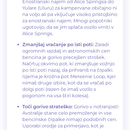
Enostranski najem od Alice Springsa do
Yulare (Uluru) za kampervane običajno ni
na voljo ali pa vključuje visoko pristojbino
za enostranski najem. Mnogi popotniki
ugotovijo, da se jim splača vozilo vrniti v
Alice Springs.
Zmanjšaj vračanje po isti poti:
Zaradi
ogromnih razdalj in astronomskih cen
bencina je gorivo precejšen strošek.
Načrtuj okvirno pot, ki zmanjšuje vožnjo
po isti poti nazaj, da prihraniš na črpalki.
Izjema je krožna pot Mereenie Loop, kjer
nimaš druge izbire, kot da se vračaš po
dolgi poti (razen če imaš vozilo s
pogonom na vsa štiri kolesa).
Toči gorivo strateško:
Gorivo v notranjosti
Avstralije stane celo premoženje in vse
bencinske črpalke nimajo podobnih cen.
Uporabi orodje za primerjavo, kot je