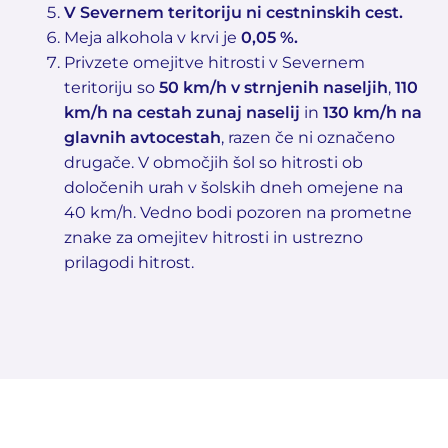
V Severnem teritoriju ni cestninskih cest.
Meja alkohola v krvi je
0,05 %.
Privzete omejitve hitrosti v Severnem
teritoriju so
50 km/h v strnjenih naseljih
,
110
km/h na cestah zunaj naselij
in
130 km/h na
glavnih avtocestah
, razen če ni označeno
drugače. V območjih šol so hitrosti ob
določenih urah v šolskih dneh omejene na
40 km/h. Vedno bodi pozoren na prometne
znake za omejitev hitrosti in ustrezno
prilagodi hitrost.