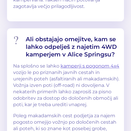
zagotavlja večjo prilagodljivost.
Ali obstajajo omejitve, kam se
lahko odpelješ z najetim 4WD
kamperjem v Alice Springsu?
Na splošno se lahko
kamperji s pogonom 4x4
vozijo le po priznanih javnih cestah in
urejenih poteh (asfaltiranih ali makadamskih).
Vožnja izven poti (off-road) ni dovoljena. V
nekaterih primerih lahko zaprosiš za pisno
odobritev za dostop do določenih območij ali
poti, kar je treba urediti vnaprej.
Poleg makadamskih cest podjetja za najem
pogosto omejijo vožnjo po določenih cestah
ali poteh, ki so znane kot posebej grobe,