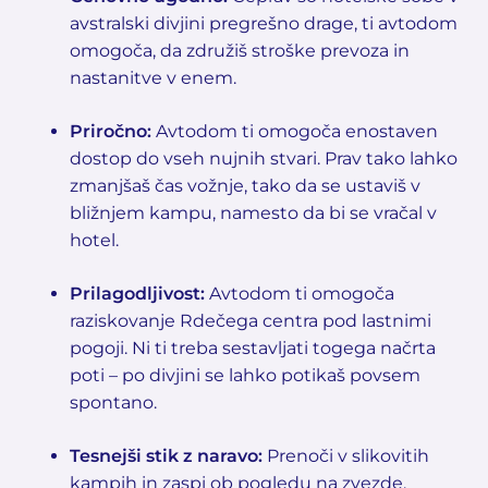
avstralski divjini pregrešno drage, ti avtodom
omogoča, da združiš stroške prevoza in
nastanitve v enem.
Priročno:
Avtodom ti omogoča enostaven
dostop do vseh nujnih stvari. Prav tako lahko
zmanjšaš čas vožnje, tako da se ustaviš v
bližnjem kampu, namesto da bi se vračal v
hotel.
Prilagodljivost:
Avtodom ti omogoča
raziskovanje Rdečega centra pod lastnimi
pogoji. Ni ti treba sestavljati togega načrta
poti – po divjini se lahko potikaš povsem
spontano.
Tesnejši stik z naravo:
Prenoči v slikovitih
kampih in zaspi ob pogledu na zvezde.