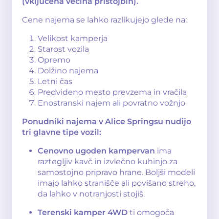
(vključena večina pristojbin).
Cene najema se lahko razlikujejo glede na:
Velikost kamperja
Starost vozila
Opremo
Dolžino najema
Letni čas
Predvideno mesto prevzema in vračila
Enostranski najem ali povratno vožnjo
Ponudniki najema v Alice Springsu nudijo
tri glavne tipe vozil:
Cenovno ugoden kampervan
ima
raztegljiv kavč in izvlečno kuhinjo za
samostojno pripravo hrane. Boljši modeli
imajo lahko stranišče ali povišano streho,
da lahko v notranjosti stojiš.
Terenski kamper 4WD
ti omogoča