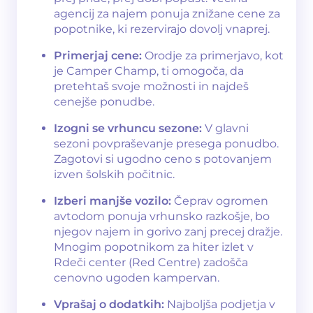
agencij za najem ponuja znižane cene za
popotnike, ki rezervirajo dovolj vnaprej.
Primerjaj cene:
Orodje za primerjavo, kot
je Camper Champ, ti omogoča, da
pretehtaš svoje možnosti in najdeš
cenejše ponudbe.
Izogni se vrhuncu sezone:
V glavni
sezoni povpraševanje presega ponudbo.
Zagotovi si ugodno ceno s potovanjem
izven šolskih počitnic.
Izberi manjše vozilo:
Čeprav ogromen
avtodom ponuja vrhunsko razkošje, bo
njegov najem in gorivo zanj precej dražje.
Mnogim popotnikom za hiter izlet v
Rdeči center (Red Centre) zadošča
cenovno ugoden kampervan.
Vprašaj o dodatkih:
Najboljša podjetja v