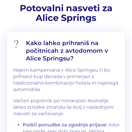
Potovalni nasveti za
Alice Springs
Kako lahko prihraniš na
počitnicah z avtodomom v
Alice Springsu?
Najem kampervana v Alice Springsu ti bo
prihranil kup denarja v primerjavi s
tradicionalno kombinacijo hotela in najetega
avtomobila.
Varčen popotnik po notranjosti Avstralije
lahko stroške zmanjša še bolj z naslednjimi
nasveti za varčevanje:
Poišči ponudbe za zgodnje prijave:
Kdor
prej pride, prej dobi popust. Večina