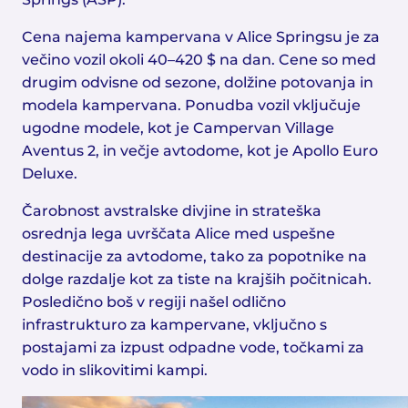
Cena najema kampervana v Alice Springsu je za
večino vozil okoli 40–420 $ na dan. Cene so med
drugim odvisne od sezone, dolžine potovanja in
modela kampervana. Ponudba vozil vključuje
ugodne modele, kot je Campervan Village
Aventus 2, in večje avtodome, kot je Apollo Euro
Deluxe.
Čarobnost avstralske divjine in strateška
osrednja lega uvrščata Alice med uspešne
destinacije za avtodome, tako za popotnike na
dolge razdalje kot za tiste na krajših počitnicah.
Posledično boš v regiji našel odlično
infrastrukturo za kampervane, vključno s
postajami za izpust odpadne vode, točkami za
vodo in slikovitimi kampi.