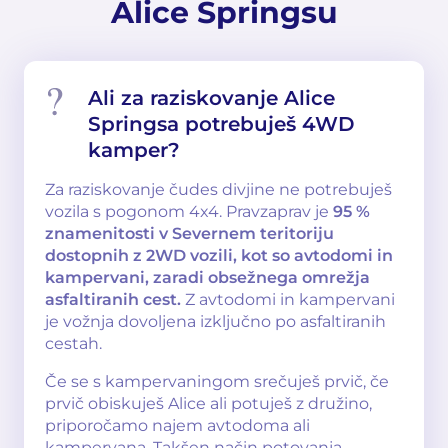
Alice Springsu
Ali za raziskovanje Alice
Springsa potrebuješ 4WD
kamper?
Za raziskovanje čudes divjine ne potrebuješ
vozila s pogonom 4x4. Pravzaprav je
95 %
znamenitosti v Severnem teritoriju
dostopnih z 2WD vozili, kot so avtodomi in
kampervani, zaradi obsežnega omrežja
asfaltiranih cest.
Z avtodomi in kampervani
je vožnja dovoljena izključno po asfaltiranih
cestah.
Če se s kampervaningom srečuješ prvič, če
prvič obiskuješ Alice ali potuješ z družino,
priporočamo najem avtodoma ali
kampervana. Takšen način potovanja