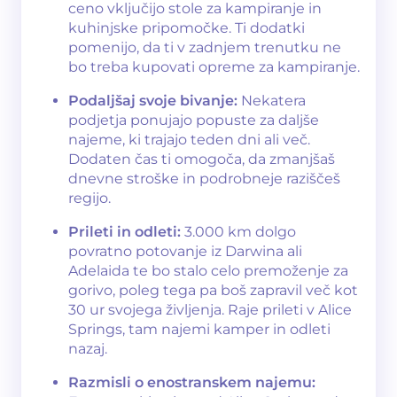
ceno vključijo stole za kampiranje in
kuhinjske pripomočke. Ti dodatki
pomenijo, da ti v zadnjem trenutku ne
bo treba kupovati opreme za kampiranje.
Podaljšaj svoje bivanje:
Nekatera
podjetja ponujajo popuste za daljše
najeme, ki trajajo teden dni ali več.
Dodaten čas ti omogoča, da zmanjšaš
dnevne stroške in podrobneje raziščeš
regijo.
Prileti in odleti:
3.000 km dolgo
povratno potovanje iz Darwina ali
Adelaida te bo stalo celo premoženje za
gorivo, poleg tega pa boš zapravil več kot
30 ur svojega življenja. Raje prileti v Alice
Springs, tam najemi kamper in odleti
nazaj.
Razmisli o enostranskem najemu: