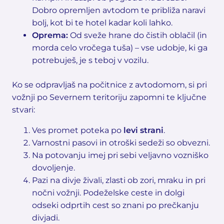
Dobro opremljen avtodom te približa naravi
bolj, kot bi te hotel kadar koli lahko.
Oprema:
Od sveže hrane do čistih oblačil (in
morda celo vročega tuša) – vse udobje, ki ga
potrebuješ, je s teboj v vozilu.
Ko se odpravljaš na počitnice z avtodomom, si pri
vožnji po Severnem teritoriju zapomni te ključne
stvari:
Ves promet poteka po
levi strani
.
Varnostni pasovi in otroški sedeži so obvezni.
Na potovanju imej pri sebi veljavno vozniško
dovoljenje.
Pazi na divje živali, zlasti ob zori, mraku in pri
nočni vožnji. Podeželske ceste in dolgi
odseki odprtih cest so znani po prečkanju
divjadi.