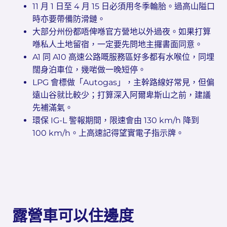
11 月 1 日至 4 月 15 日必須用冬季輪胎。過高山隘口
時亦要帶備防滑鏈。
大部分州份都唔俾喺官方營地以外過夜。如果打算
喺私人土地留宿，一定要先問地主攞書面同意。
A1 同 A10 高速公路嘅服務區好多都有水喉位，同埋
闊身泊車位，幾啱做一晚短停。
LPG 會標做「Autogas」，主幹路線好常見，但偏
遠山谷就比較少；打算深入阿爾卑斯山之前，建議
先補滿氣。
環保 IG-L 警報期間，限速會由 130 km/h 降到
100 km/h。上高速記得望實電子指示牌。
露營車可以住邊度