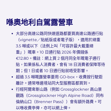
喺奧地利自駕露營車
大部分高速公路同快速道路都要買高速公路通行貼
（vignette／貼紙版或者電子版），適用於總重
3.5 噸或以下（法例上叫「可容許最大載重總
重」）嘅車。10 日通行貼 2026 年價錢係
€12.80。備註：網上買 2 個月同全年嘅電子通行
貼，如果係私人消費者，會有 18 日消費者保障等待
期；但 1 日或者 10 日通行貼就唔受影響。
超過 3.5 噸嘅露營車要用 GO-box，收費按行駛距
離計。通常喺邊境站同大型服務區都買到。
行經阿爾卑斯山路（例如 Grossglockner 高山景
觀路（Grossglockner High Alpine Road）同布
倫納山口（Brenner Pass））會有額外路費。可
以喺收費亭俾，亦可以網上俾。