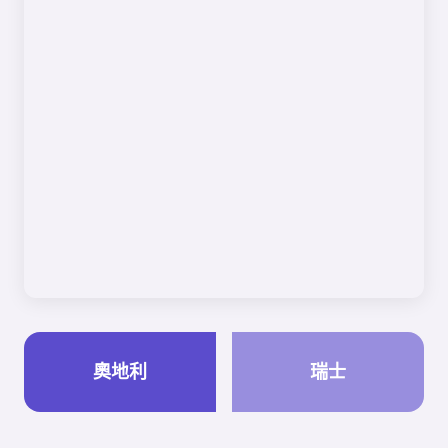
奧地利
瑞士