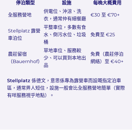
停泊類型
設施
每晚大概費用
供電位、沖涼、洗
全服務營地
€30 至 €70+
衣，通常仲有細餐廳
平整車位，多數有食
Stellplatz 露營
水、倒污水位、垃圾
免費至 €25
車泊位
桶
草地車位、服務較
農莊留宿
免費（農莊停泊
少、可以買到本地出
（Bauernhof）
網絡）至 €40+
品
Stellplatz
係德文，意思係專為露營車而設嘅指定泊車
區，通常畀人短住，設施一般會比全服務營地簡單（實際
有咩服務視乎地點）。