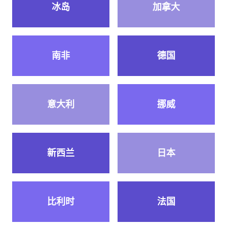
冰岛
加拿大
南非
德国
意大利
挪威
新西兰
日本
比利时
法国