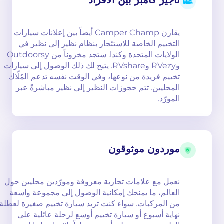
تأجير كامبر بين الأفراد
يقارن Camper Champ أيضاً بين إعلانات سيارات
التخييم الخاصة للاستئجار بنظام نظير إلى نظير في
الولايات المتحدة وكندا. ستجد مخزوناً من Outdoorsy
وRVezy وRVshare. يتيح لك ذلك الوصول إلى سيارات
تخييم فريدة من نوعها، وفي الوقت نفسه تدعم المُلّاك
المحليين. تتم حجوزات النظير إلى نظير مباشرةً عبر
المورّد.
موردون موثوقون
نعمل مع علامات تجارية معروفة ومورّدين محليين حول
العالم، ما يمنحك إمكانية الوصول إلى مجموعة واسعة
من المركبات. سواء كنت تريد سيارة تخييم صغيرة لعطلة
نهاية أسبوع أو سيارة تخييم أوسع لرحلة عائلية على