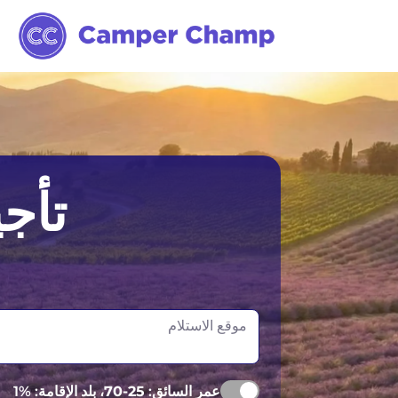
تأجي
موقع الاستلام
عمر السائق:
25-70
، بلد الإقامة: %1