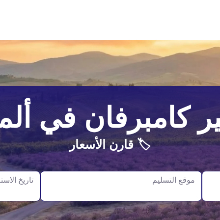
ر كامبرفان في ألما
🏷️ قارن الأسعار
موقع التسليم
تاريخ الاست