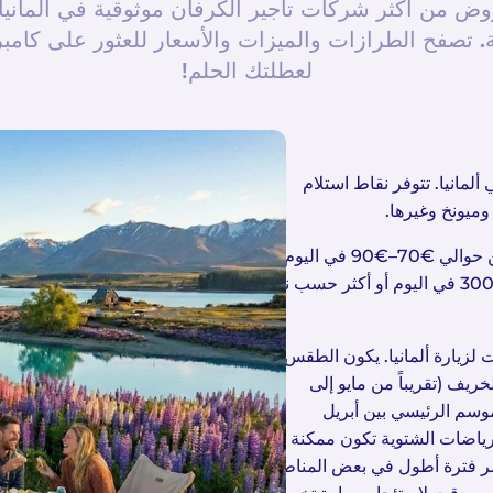
ض من أكثر شركات تأجير الكرفان موثوقية في ألمانيا
. تصفح الطرازات والميزات والأسعار للعثور على كامبر
لعطلتك الحلم!
ألمانيا. تتوفر نقاط استلام
ميونخ وغيرها.
تبدأ تكلفة استئجار سيارة تخييم في ألمانيا عادةً من حوالي €70–€90 في اليوم
خلال الموسم المنخفض، وقد ترتفع إلى €250–€300 في اليوم أو أكثر حسب نوع
لزيارة ألمانيا. يكون الطقس
لخريف (تقريباً من مايو إلى
موسم الرئيسي بين أبريل
لرياضات الشتوية تكون ممكنة في
ر فترة أطول في بعض المناطق