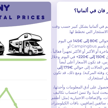
 فان في ألمانيا؟
ييم في ألمانيا بشكل كبير حسب وقت
لاستئجار التي تخطط لها.
حوالي
€80 إلى €145
في اليوم
لسيارة تخييم قياسية (وغالباً ما تُدرج باسم Campingbus أو
زات الفاخرة أو الأكبر أو الأكثر تجهيزاً فغالباً ما
ق
€150 إلى €220+
في اليوم. وخلال
، قد تكون الأسعار أعلى أيضاً
ض الحالات إلى حوالي
€179 إلى
د وفئة المركبة). ومع ذلك، قد تكون
يل استئجارك.
 للحصول على أدق المعلومات وأحدثها،
لبحث لدينا. ولا تنسَ احتساب تكاليف
، والإضافات الاختيارية (مثل: أطقم
، سائقين إضافيين، باقات الكيلومترات،