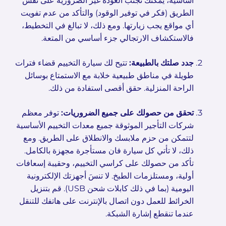
أساسية، يمكنك تجنب العودة غير الضرورية على نفس
الطريق (فكر في توفير الوقود) والتأكد من عدم تفويت
أي مواقع يجب زيارتها. ومع ذلك، لا تبالغ في التخطيط،
فالاستكشاف الارتجالي جزء أساسي من المتعة.
جدد صلتك بالطبيعة:
تتيح لك سيارة التخييم قضاء فترات
طويلة في مناطق طبيعية خلابة مع الاستمتاع بوسائل
الراحة المنزلية. حقق أقصى استفادة من ذلك.
تحقق من حصولك على جميع الضروريات:
توفر معظم
شركات التأجير الموثوقة جميع معدات التخييم الأساسية
لتتمكن من حزم ملابسك والانطلاق على الطريق. ومع
ذلك، لا تأتي كل سيارة فان مستأجرة مجهزة بالكامل.
تأكد من حصولك على كراسي التخييم، وحقيبة إسعافات
أولية، ومستلزمات الطبخ. لا تنسَ أجهزتك الإلكترونية
اليومية (بما في ذلك كابلات شحن USB). قم بتنزيل
الخرائط للعمل دون اتصال بالإنترنت على هاتفك للتنقل
عندما تنقطع إشارة الشبكة.