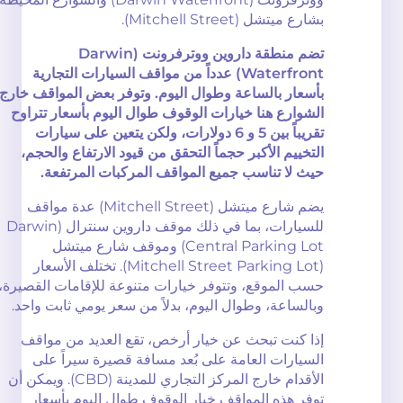
بشارع ميتشل (Mitchell Street).
تضم منطقة داروين ووترفرونت (Darwin
Waterfront) عدداً من مواقف السيارات التجارية
بأسعار بالساعة وطوال اليوم. وتوفر بعض المواقف خارج
الشوارع هنا خيارات الوقوف طوال اليوم بأسعار تتراوح
تقريباً بين 5 و 6 دولارات، ولكن يتعين على سيارات
التخييم الأكبر حجماً التحقق من قيود الارتفاع والحجم،
حيث لا تناسب جميع المواقف المركبات المرتفعة.
يضم شارع ميتشل (Mitchell Street) عدة مواقف
للسيارات، بما في ذلك موقف داروين سنترال (Darwin
Central Parking Lot) وموقف شارع ميتشل
(Mitchell Street Parking Lot). تختلف الأسعار
حسب الموقع، وتتوفر خيارات متنوعة للإقامات القصيرة،
وبالساعة، وطوال اليوم، بدلاً من سعر يومي ثابت واحد.
إذا كنت تبحث عن خيار أرخص، تقع العديد من مواقف
السيارات العامة على بُعد مسافة قصيرة سيراً على
الأقدام خارج المركز التجاري للمدينة (CBD). ويمكن أن
توفر هذه المواقف خيار الوقوف طوال اليوم بأسعار