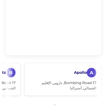
B
A
ritz
Apollo
17 Bombing Road, داروين, الإقليم
الشمالي, أستراليا
الشمالي, أس