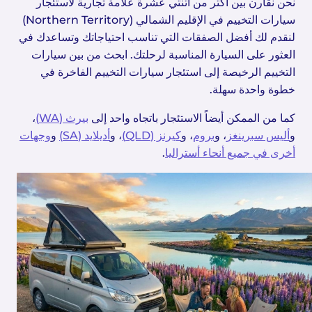
نحن نقارن بين أكثر من اثنتي عشرة علامة تجارية لاستئجار
سيارات التخييم في الإقليم الشمالي (Northern Territory)
لنقدم لك أفضل الصفقات التي تناسب احتياجاتك وتساعدك في
العثور على السيارة المناسبة لرحلتك. ابحث من بين سيارات
التخييم الرخيصة إلى استئجار سيارات التخييم الفاخرة في
خطوة واحدة سهلة.
كما من الممكن أيضاً الاستئجار باتجاه واحد إلى
بيرث (WA)
،
و
أليس سبرينغز
، و
بروم
، و
كيرنز (QLD)
، و
أديلايد (SA)
و
وجهات
أخرى في جميع أنحاء أستراليا
.