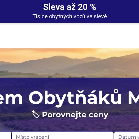
Sleva až 20 %
Tisíce obytných vozů ve slevě
Auckland
Spojené království
em Obytňáků 
Christchurch
Norsko
🏷️ Porovnejte ceny
Portugalsko
Skotsko
Místo vrácení
Datum v