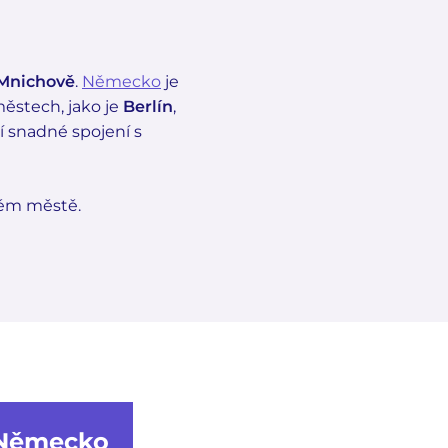
Mnichově
.
Německo
je
ěstech, jako je
Berlín
,
í snadné spojení s
kém městě.
Německo