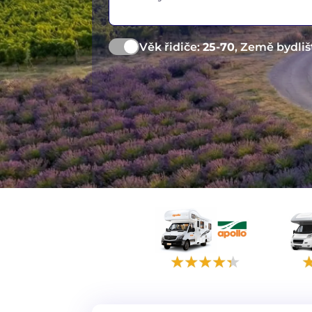
Věk řidiče:
25-70
, Země bydliš