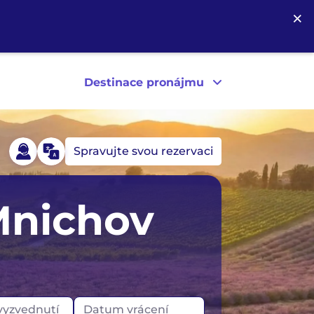
×
Destinace pronájmu
Spravujte svou rezervaci
Německo
USA
Mnichov
Island
Kanada
Irsko
yzvednutí
Datum vrácení