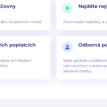
jčovny
Najděte nej
ňáků na jednom místě.
Porovnejte nabídky a uš
ních poplatcích
Odborná p
takže při hledání
Naše globální oddělení
říte.
vám pomoct s rezerva
jákekoli otázky.