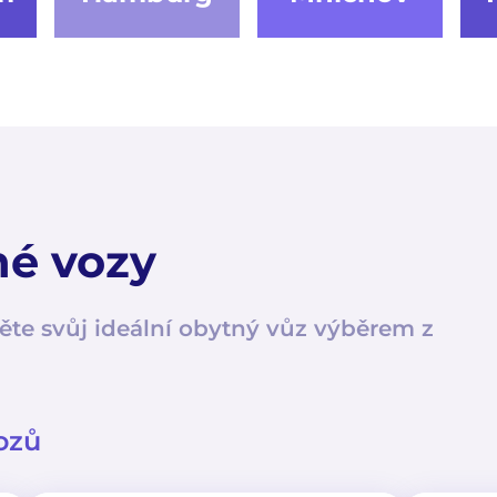
né vozy
ěte svůj ideální obytný vůz výběrem z
ozů