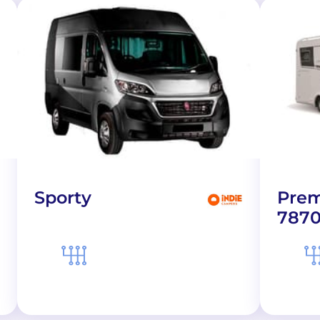
Sporty
Prem
7870