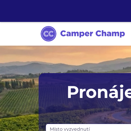
Sydney
Pronáj
Melbourne
Tasmánie
Místo vyzvednutí