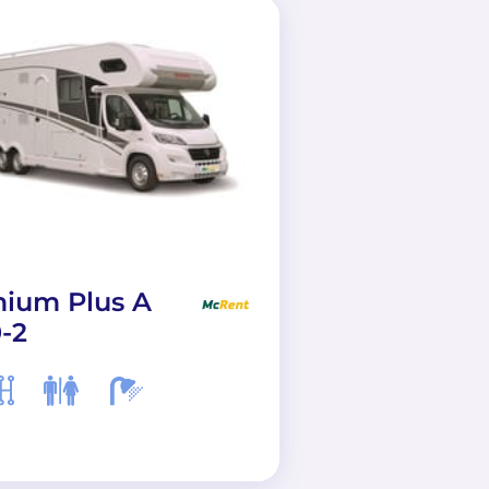
ium Plus A
Family Stand
-2