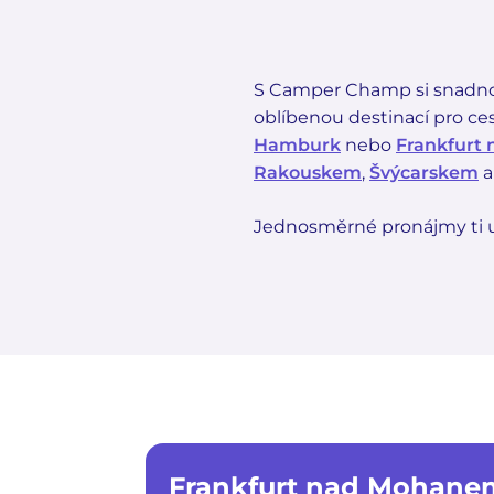
S Camper Champ si snadno
oblíbenou destinací pro c
Hamburk
nebo
Frankfurt
Rakouskem
,
Švýcarskem
a
Jednosměrné pronájmy ti u
Frankfurt nad Mohane