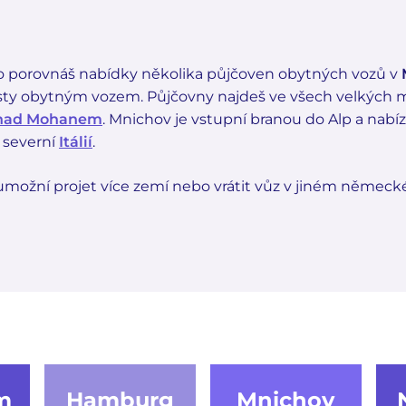
 porovnáš nabídky několika půjčoven obytných vozů v
esty obytným vozem. Půjčovny najdeš ve všech velkých m
 nad Mohanem
. Mnichov je vstupní branou do Alp a nabíz
 severní
Itálií
.
možní projet více zemí nebo vrátit vůz v jiném němec
m
Hamburg
Mnichov