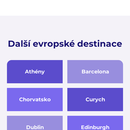
Další evropské destinace
Athény
Barcelona
Chorvatsko
Curych
Dublin
Edinburgh