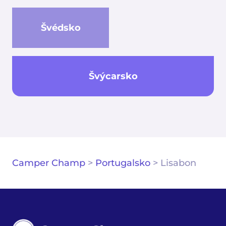
Švédsko
Švýcarsko
Camper Champ
>
Portugalsko
>
Lisabon