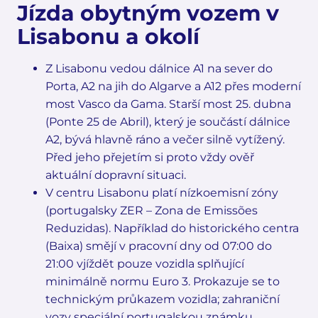
Jízda obytným vozem v
Lisabonu a okolí
Z Lisabonu vedou dálnice A1 na sever do
Porta, A2 na jih do Algarve a A12 přes moderní
most Vasco da Gama. Starší most 25. dubna
(Ponte 25 de Abril), který je součástí dálnice
A2, bývá hlavně ráno a večer silně vytížený.
Před jeho přejetím si proto vždy ověř
aktuální dopravní situaci.
V centru Lisabonu platí nízkoemisní zóny
(portugalsky ZER – Zona de Emissões
Reduzidas). Například do historického centra
(Baixa) smějí v pracovní dny od 07:00 do
21:00 vjíždět pouze vozidla splňující
minimálně normu Euro 3. Prokazuje se to
technickým průkazem vozidla; zahraniční
vozy speciální portugalskou známku