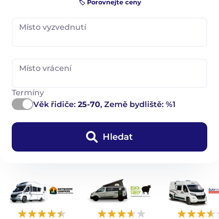
🏷️ Porovnejte ceny
Místo vyzvednutí
Místo vrácení
Termíny
Věk řidiče:
25-70
, Země bydliště: %1
Hledat