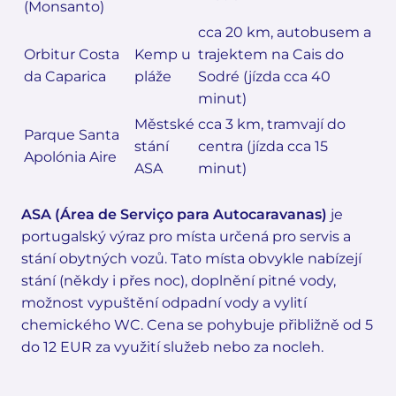
(Monsanto)
cca 20 km, autobusem a
Orbitur Costa
Kemp u
trajektem na Cais do
da Caparica
pláže
Sodré (jízda cca 40
minut)
Městské
cca 3 km, tramvají do
Parque Santa
stání
centra (jízda cca 15
Apolónia Aire
ASA
minut)
ASA (Área de Serviço para Autocaravanas)
je
portugalský výraz pro místa určená pro servis a
stání obytných vozů. Tato místa obvykle nabízejí
stání (někdy i přes noc), doplnění pitné vody,
možnost vypuštění odpadní vody a vylití
chemického WC. Cena se pohybuje přibližně od 5
do 12 EUR za využití služeb nebo za nocleh.