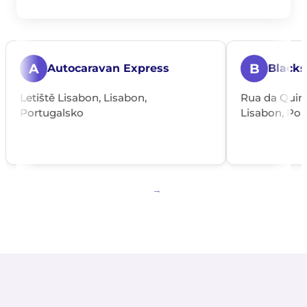
A
B
Autocaravan Express
Black
Letiště Lisabon, Lisabon,
Rua da Quint
Portugalsko
Lisabon, Por