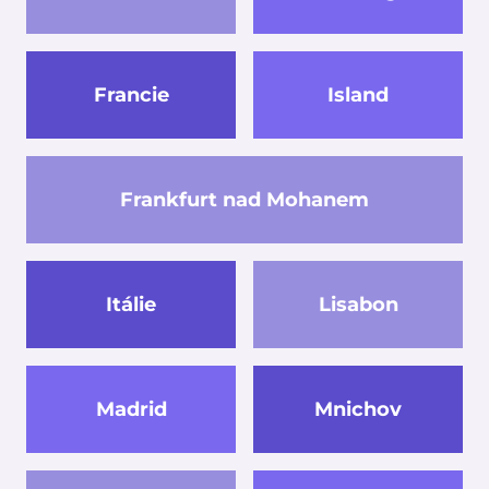
Francie
Island
Frankfurt nad Mohanem
Itálie
Lisabon
Madrid
Mnichov