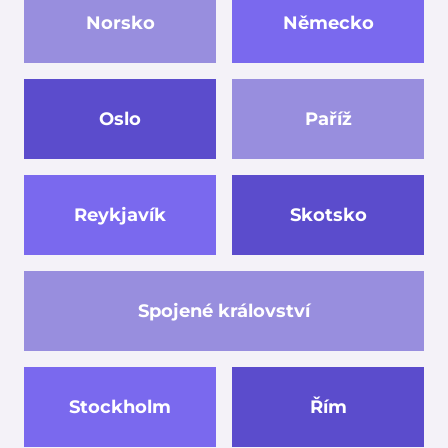
Norsko
Německo
Oslo
Paříž
Reykjavík
Skotsko
Spojené království
Stockholm
Řím