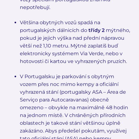
nepotřebují.
Většina obytných vozů spadá na
portugalských dálnicích do
třídy 2
mýtného,
pokud je jejich výška nad přední nápravou
větší než 1,10 metru. Mýtné zaplatíš buď
elektronicky systémem Via Verde, nebo v
hotovosti či kartou ve vyhrazených pruzích.
V Portugalsku je parkování s obytným
vozem přes noc mimo kempy a oficiální
vyhrazená stání (portugalsky ASA – Área de
Serviço para Autocaravanas) obecně
omezeno – obvykle na maximálně 48 hodin
na jednom místě. V chráněných přírodních
oblastech je takové stání většinou úplně
zakázáno. Abys předešel pokutám, využívej
tato oficiální stání (ASA) nebo kempy.