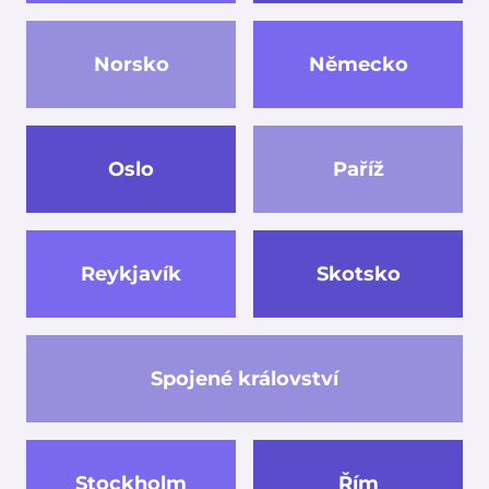
Norsko
Německo
Oslo
Paříž
Reykjavík
Skotsko
Spojené království
Stockholm
Řím