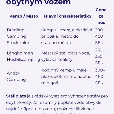
obytným vozem
Cena
Kemp / Místo
Hlavní charakteristiky
za
noc
Bredäng
Kemp u jezera, elektrická
290–
Camping
přípojka, metro do
450
Stockholm
starého města
SEK
250–
Långholmen
Městský ställplats, voda,
350
Husbilscamping
výlevka, toalety
SEK
Rodinný kemp u malé
300–
Ängby
pláže, elektřina, prádelna,
460
Camping
minigolf
SEK
Ställplats
je švédský výraz pro vyhrazené stání pro
obytné vozy. Za rozumný poplatek zde obvykle
najdeš přípojku na vodu, možnost likvidace