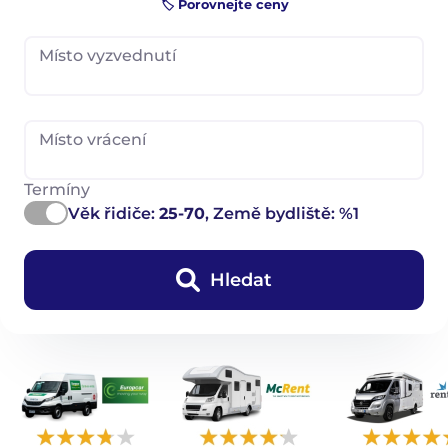
🏷️ Porovnejte ceny
Místo vyzvednutí
Místo vrácení
Termíny
Věk řidiče:
25-70
, Země bydliště: %1
Hledat