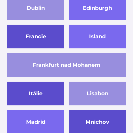
Dublin
Edinburgh
Francie
Island
Frankfurt nad Mohanem
Itálie
Lisabon
Madrid
Mnichov