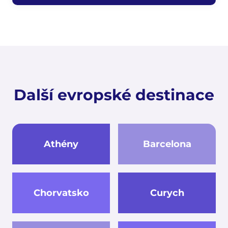
Další evropské destinace
Athény
Barcelona
Chorvatsko
Curych