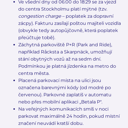
Ve všední dny od 06:00 do 18:29 se za vjezd
do centra Stockholmu platí mýtné (tzv.
congestion charge
– poplatek za dopravní
zácpy). Fakturu zasílají poštou majiteli vozidla
(obvykle tedy autopůjčovně, která poplatek
přeúčtuje tobě).
Záchytná parkoviště P+R (Park and Ride),
například Råcksta a Skarpnäck, umožňují
stání obytných vozů až na sedm dní.
Podmínkou je platná jízdenka na metro do
centra města.
Placená parkovací místa na ulici jsou
označena barevnými kódy (od modré po
červenou). Parkovné zaplatíš v automatu
nebo přes mobilní aplikaci „Betala P".
Na veřejných komunikacích smíš v noci
parkovat maximálně 24 hodin, pokud místní
značení neuvádí kratší dobu.