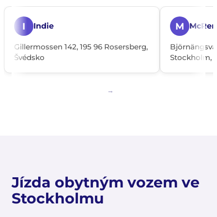
I
M
Indie
McRen
Gillermossen 142, 195 96 Rosersberg,
Björnängsväg
Švédsko
Stockholm, 
Jízda obytným vozem ve
Stockholmu