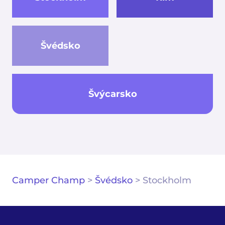
Švédsko
Švýcarsko
Camper Champ
>
Švédsko
>
Stockholm