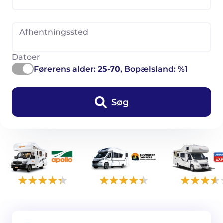
Afhentningssted
Datoer
Førerens alder:
25-70
, Bopælsland: %1
Søg