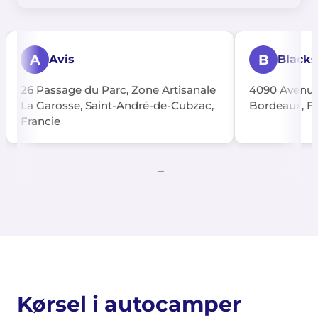
A
B
Avis
Black
26 Passage du Parc, Zone Artisanale
4090 Avenue 
La Garosse, Saint-André-de-Cubzac,
Bordeaux, Fr
Francie
Kørsel i autocamper