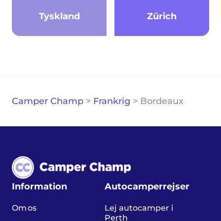
Tyskland
Zürich
Camper Champ
>
Frankrig
>
Bordeaux
Information
Autocamperrejser
Om os
Lej autocamper i
Perth