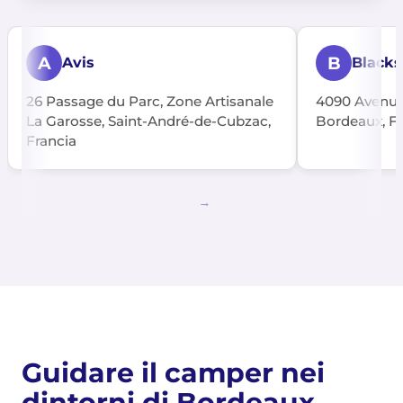
A
B
Avis
Black
26 Passage du Parc, Zone Artisanale
4090 Avenue 
La Garosse, Saint-André-de-Cubzac,
Bordeaux, Fr
Francia
Guidare il camper nei
dintorni di Bordeaux