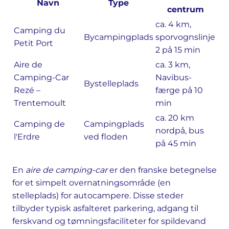
Navn
Type
centrum
ca. 4 km,
Camping du
Bycampingplads
sporvognslinje
Petit Port
2 på 15 min
Aire de
ca. 3 km,
Camping-Car
Navibus-
Bystelleplads
Rezé –
færge på 10
Trentemoult
min
ca. 20 km
Camping de
Campingplads
nordpå, bus
l'Erdre
ved floden
på 45 min
En
aire de camping-car
er den franske betegnelse
for et simpelt overnatningsområde (en
stelleplads) for autocampere. Disse steder
tilbyder typisk asfalteret parkering, adgang til
ferskvand og tømningsfaciliteter for spildevand