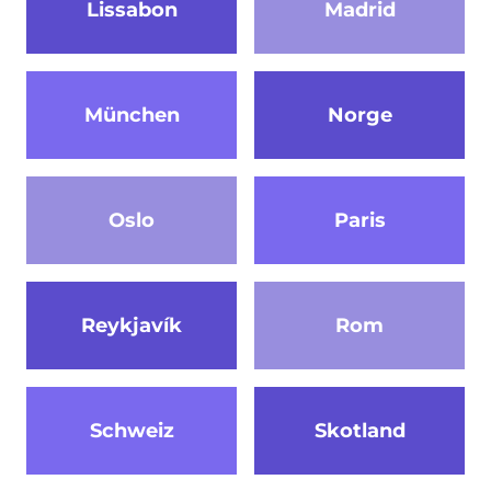
Lissabon
Madrid
München
Norge
Oslo
Paris
Reykjavík
Rom
Schweiz
Skotland