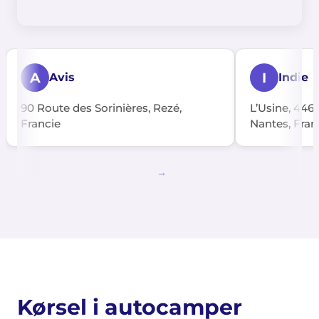
A
I
Avis
Indie
90 Route des Sorinières, Rezé,
L’Usine, 446
Francie
Nantes, Fran
Kørsel i autocamper