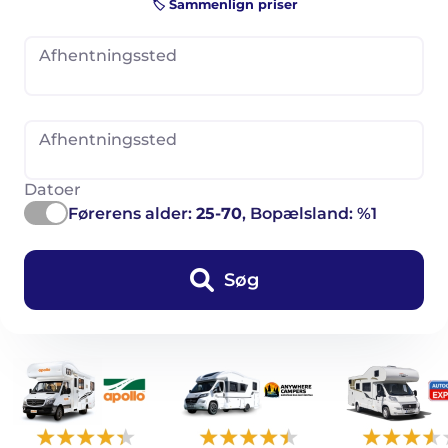
🏷️ Sammenlign priser
Afhentningssted
Afhentningssted
Datoer
Førerens alder:
25-70
, Bopælsland: %1
Søg