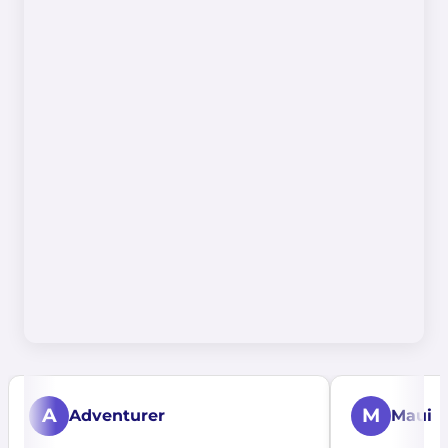
A
M
Adventurer
Maui