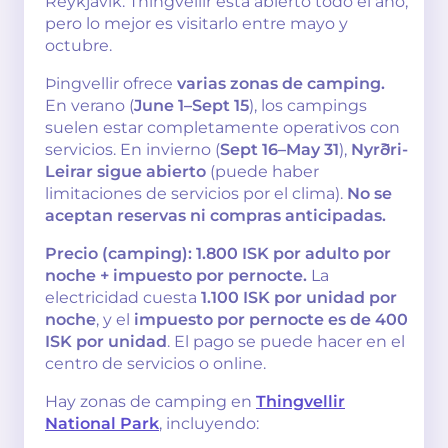
Reykjavík. Thingvellir está abierto todo el año,
pero lo mejor es visitarlo entre mayo y
octubre.
Þingvellir ofrece
varias zonas de camping.
En verano (
June 1–Sept 15
), los campings
suelen estar completamente operativos con
servicios. En invierno (
Sept 16–May 31
),
Nyrðri-
Leirar sigue abierto
(puede haber
limitaciones de servicios por el clima).
No se
aceptan reservas ni compras anticipadas.
Precio (camping):
1.800 ISK por adulto por
noche + impuesto por pernocte.
La
electricidad cuesta
1.100 ISK por unidad por
noche
, y el
impuesto por pernocte es de 400
ISK por unidad
. El pago se puede hacer en el
centro de servicios o online.
Hay zonas de camping en
Thingvellir
National Park
, incluyendo: