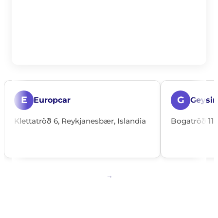
E
G
Europcar
Geysir
Klettatröð 6, Reykjanesbær, Islandia
Bogatröð 11,