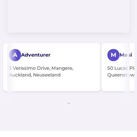
A
M
Adventurer
Maui
3 Verissimo Drive, Mangere,
50 Lucas Pla
Auckland, Neuseeland
Queenstown