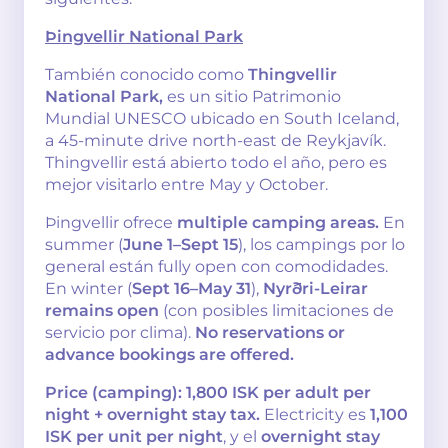
Þingvellir National Park
También conocido como
Thingvellir
National Park,
es un sitio Patrimonio
Mundial UNESCO ubicado en South Iceland,
a 45-minute drive north-east de Reykjavík.
Thingvellir está abierto todo el año, pero es
mejor visitarlo entre May y October.
Þingvellir ofrece
multiple camping areas.
En
summer (
June 1–Sept 15
), los campings por lo
general están fully open con comodidades.
En winter (
Sept 16–May 31
),
Nyrðri-Leirar
remains open
(con posibles limitaciones de
servicio por clima).
No reservations or
advance bookings are offered.
Price (camping):
1,800 ISK per adult per
night + overnight stay tax.
Electricity es
1,100
ISK per unit per night
, y el
overnight stay