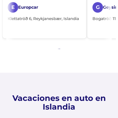
E
G
Europcar
Geysir
Klettatröð 6, Reykjanesbær, Islandia
Bogatröð 11,
Vacaciones en auto en
Islandia