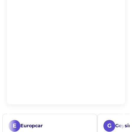
E
G
Europcar
Geysir