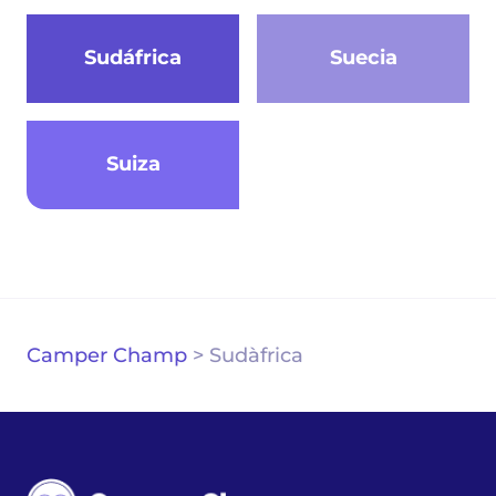
Sudáfrica
Suecia
Suiza
Camper Champ
>
Sudàfrica