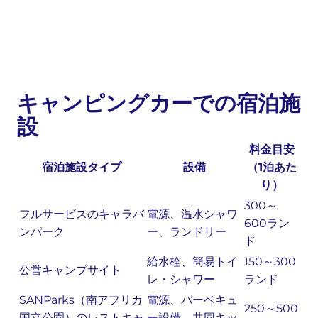
キャンピングカーでの宿泊施
設
料金目安
宿泊施設タイプ
設備
（1泊あた
り）
300～
フルサービスのキャラバ
電源、温水シャワ
600ラン
ンパーク
ー、ランドリー
ド
給水栓、簡易トイ
150～300
公営キャンプサイト
レ・シャワー
ランド
SANParks（南アフリカ
電源、バーベキュ
250～500
国立公園）のレストキャ
ー設備、共同キッ