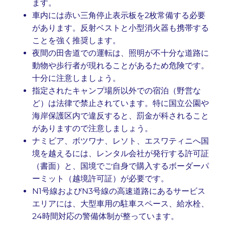
ます。
車内には赤い三角停止表示板を2枚常備する必要
があります。反射ベストと小型消火器も携帯する
ことを強く推奨します。
夜間の田舎道での運転は、照明が不十分な道路に
動物や歩行者が現れることがあるため危険です。
十分に注意しましょう。
指定されたキャンプ場所以外での宿泊（野営な
ど）は法律で禁止されています。特に国立公園や
海岸保護区内で違反すると、罰金が科されること
がありますので注意しましょう。
ナミビア、ボツワナ、レソト、エスワティニへ国
境を越えるには、レンタル会社が発行する許可証
（書面）と、国境でご自身で購入するボーダーパ
ーミット（越境許可証）が必要です。
N1号線およびN3号線の高速道路にあるサービス
エリアには、大型車用の駐車スペース、給水栓、
24時間対応の警備体制が整っています。