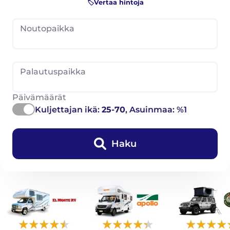
🏷️Vertaa hintoja
Noutopaikka
Palautuspaikka
Päivämäärät
Kuljettajan ikä:
25-70
, Asuinmaa: %1
Haku