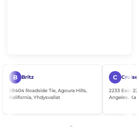
B
C
Britz
Cruise
28404 Roadside Tie, Agoura Hills,
2233 East 22
Kalifornia, Yhdysvallat
Angeles, Kali