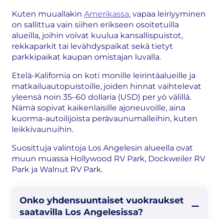
Kuten muuallakin
Amerikassa
, vapaa leiriyyminen
on sallittua vain siihen erikseen osoitetuilla
alueilla, joihin voivat kuulua kansallispuistot,
rekkaparkit tai levähdyspaikat sekä tietyt
parkkipaikat kaupan omistajan luvalla.
Etelä-Kalifornia on koti monille leirintäalueille ja
matkailuautopuistoille, joiden hinnat vaihtelevat
yleensä noin 35–60 dollaria (USD) per yö välillä.
Nämä sopivat kaikenlaisille ajoneuvoille, aina
kuorma-autoilijoista perävaunumalleihin, kuten
leikkivaunuihin.
Suosittuja valintoja Los Angelesin alueella ovat
muun muassa Hollywood RV Park, Dockweiler RV
Park ja Walnut RV Park.
Onko yhdensuuntaiset vuokraukset
saatavilla Los Angelesissa?