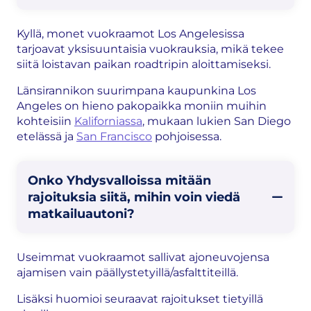
Kyllä, monet vuokraamot Los Angelesissa
tarjoavat yksisuuntaisia vuokrauksia, mikä tekee
siitä loistavan paikan roadtripin aloittamiseksi.
Länsirannikon suurimpana kaupunkina Los
Angeles on hieno pakopaikka moniin muihin
kohteisiin
Kaliforniassa
, mukaan lukien San Diego
etelässä ja
San Francisco
pohjoisessa.
Onko Yhdysvalloissa mitään
rajoituksia siitä, mihin voin viedä
matkailuautoni?
Useimmat vuokraamot sallivat ajoneuvojensa
ajamisen vain päällystetyillä/asfalttiteillä.
Lisäksi huomioi seuraavat rajoitukset tietyillä