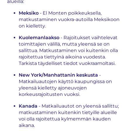
alueilla:
Meksiko
- El Monten poikkeuksella,
matkustaminen vuokra-autoilla Meksikoon
on kielletty.
Kuolemanlaakso
- Rajoitukset vaihtelevat
toimittajien välillä, mutta yleensä se on
sallittua. Matkustaminen voi kuitenkin olla
rajoitettua tiettyinä aikoina vuodesta.
Tarkista täydelliset tiedot vuokraamoltasi.
New York/Manhattanin keskusta
-
Matkailuautojen käyttö kaupungissa on
yleensä kielletty ajoneuvojen
korkeusrajoitusten vuoksi.
Kanada
- Matkailuautot on yleensä sallittu;
matkustaminen kuitenkin tietyille alueille
voi olla rajoitettua kylmemmän kauden
aikana.