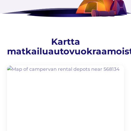
Kartta
matkailuautovuokraamois