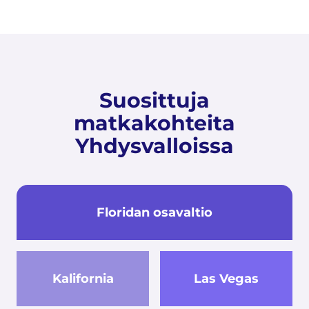
Suosittuja
matkakohteita
Yhdysvalloissa
Floridan osavaltio
Kalifornia
Las Vegas