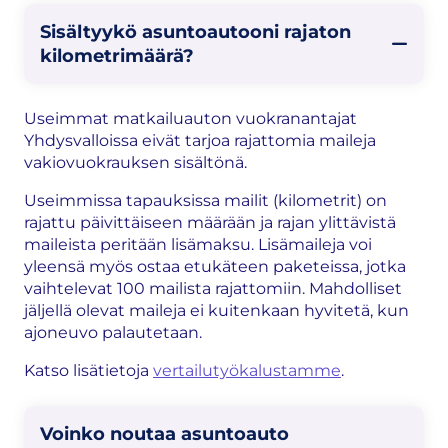
Sisältyykö asuntoautooni rajaton
kilometrimäärä?
Useimmat matkailuauton vuokranantajat
Yhdysvalloissa eivät tarjoa rajattomia maileja
vakiovuokrauksen sisältönä.
Useimmissa tapauksissa mailit (kilometrit) on
rajattu päivittäiseen määrään ja rajan ylittävistä
maileista peritään lisämaksu. Lisämaileja voi
yleensä myös ostaa etukäteen paketeissa, jotka
vaihtelevat 100 mailista rajattomiin. Mahdolliset
jäljellä olevat maileja ei kuitenkaan hyvitetä, kun
ajoneuvo palautetaan.
Katso lisätietoja
vertailutyökalustamme
.
Voinko noutaa asuntoauto