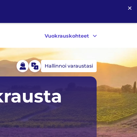
×
Vuokrauskohteet
Hallinnoi varaustasi
Islanti
Yhdysvallat
krausta
Irlanti
Kanada