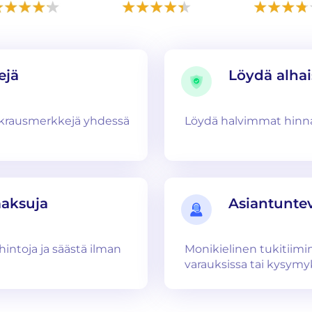
ejä
Löydä alha
uokrausmerkkejä yhdessä
Löydä halvimmat hinnat
maksuja
Asiantuntev
hintoja ja säästä ilman
Monikielinen tukitiim
varauksissa tai kysymyk