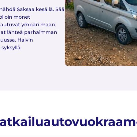
a nähdä Saksaa kesällä. Sää
olloin monet
avautuvat ympäri maan.
haluat lähteä parhaimman
uussa. Halvin
syksyllä.
atkailuautovuokraam