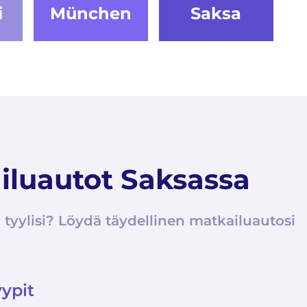
i
München
Saksa
iluautot Saksassa
yylisi? Löydä täydellinen matkailuautosi
ypit