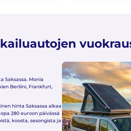
tkailuautojen vuokrau
ta Saksassa. Monia
en Berliini, Frankfurt,
nen hinta Saksassa alkaa
 jopa 280 euroon päivässä
stä, koosta, sesongista ja