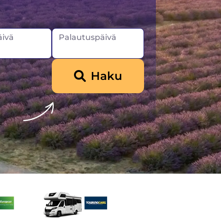
ivä
Palautuspäivä
Haku