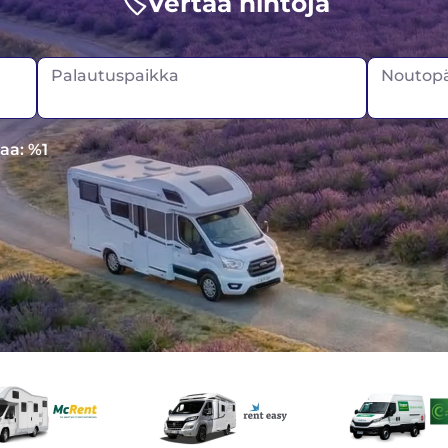
🏷️Vertaa hintoja
Palautuspaikka
Noutopä
aa: %1