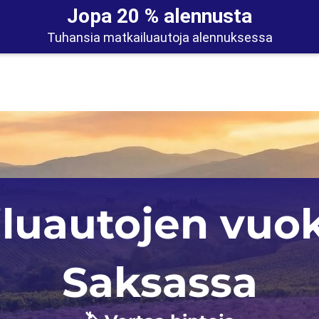
Jopa 20 % alennusta
Tuhansia matkailuautoja alennuksessa
Auckland
Iso-Britannia
luautojen vuo
Christchurch
Norja
Skotlanti
Saksassa
Saksa