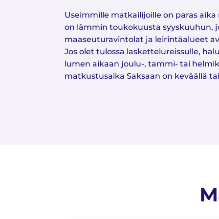
Useimmille matkailijoille on paras aik
on lämmin toukokuusta syyskuuhun, j
maaseuturavintolat ja leirintäalueet 
Jos olet tulossa laskettelureissulle, 
lumen aikaan joulu-, tammi- tai helmik
matkustusaika Saksaan on keväällä tai 
M