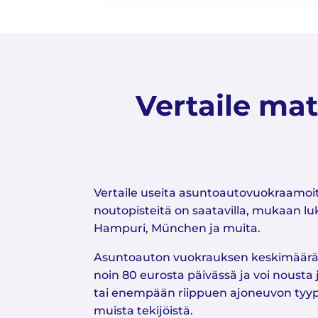
Vertaile ma
Vertaile useita asuntoautovuokraamoi
noutopisteitä on saatavilla, mukaan luki
Hampuri, München ja muita.
Asuntoauton vuokrauksen keskimääräi
noin 80 eurosta päivässä ja voi nousta
tai enempään riippuen ajoneuvon tyypi
muista tekijöistä.