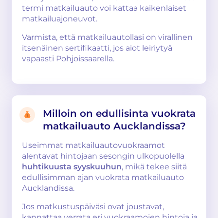
termi matkailuauto voi kattaa kaikenlaiset
matkailuajoneuvot.
Varmista, että matkailuautollasi on virallinen
itsenäinen sertifikaatti, jos aiot leiriytyä
vapaasti Pohjoissaarella.
Milloin on edullisinta vuokrata
matkailuauto Aucklandissa?
Useimmat matkailuautovuokraamot
alentavat hintojaan sesongin ulkopuolella
huhtikuusta syyskuuhun
, mikä tekee siitä
edullisimman ajan vuokrata matkailuauto
Aucklandissa.
Jos matkustuspäiväsi ovat joustavat,
kannattaa verrata eri vuokraamojen hintoja ja