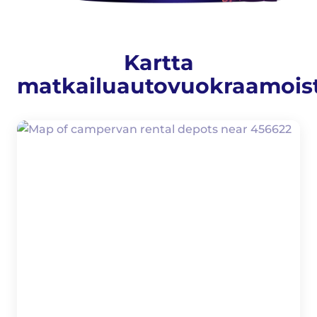
Kartta
matkailuautovuokraamois