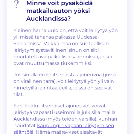
Minne voit pysäköidä
matkailuauton yöksi
Aucklandissa?
Yleinen harhaluulo on, että voit leiriytyä yön
yli missä tahansa paikassa Uudessa-
Seelannissa. Vaikka maa on suhteellisen
leiriytymisystävällinen, sinun on silti
noudatettava paikallisia säännöksiä, jotka
ovat muuttumassa tiukemmiksi.
Jos sinulla ei ole itsenäistä ajoneuvoa (jossa
on virallinen tarra), voit leiriytyä yön yli vain
nimetyillä leirintäalueilla, joissa on sopivat
tilat.
Sertifioidut itsenäiset ajoneuvot voivat
leiriytyä vapaasti useimmilla julkisilla mailla
Aucklandissa (myös teiden varsilla), kunhan
noudatat
kaupungin vapaan leiriytymisen
sääntöjä
. Nämä määräykset sisältävät