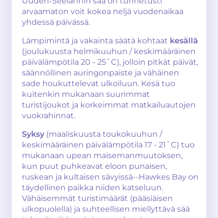
Uuden-Seelannin sää on tunnetusti
arvaamaton voit kokea neljä vuodenaikaa
yhdessä päivässä.
Lämpimintä ja vakainta säätä kohtaat
kesällä
(joulukuusta helmikuuhun / keskimääräinen
päivälämpötila 20 - 25˚C), jolloin pitkät päivät,
säännöllinen auringonpaiste ja vähäinen
sade houkuttelevat ulkoiluun. Kesä tuo
kuitenkin mukanaan suurimmat
turistijoukot ja korkeimmat matkailuautojen
vuokrahinnat.
Syksy
(maaliskuusta toukokuuhun /
keskimääräinen päivälämpötila 17 - 21˚C) tuo
mukanaan upean maisemanmuutoksen,
kun puut puhkeavat eloon punaisen,
ruskean ja kultaisen sävyissä--Hawkes Bay on
täydellinen paikka niiden katseluun.
Vähäisemmät turistimäärät (pääsiäisen
ulkopuolella) ja suhteellisen miellyttävä sää