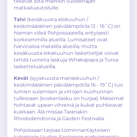
tekevät siitä mainion vuodenajan
matkailuautoilulle.
Talvi
(kesäkuusta elokuuhun /
keskimääräinen päivälämpötila 12 - 16˚C) on
hieman viileä Pohjoissaarella, erityisesti
korkeammilla alueilla. Lumisateet ovat
harvinaisia matalilla alueilla, mutta
kesäkuusta lokakuuhun laskettelijat voivat
tehdä tuoreita laskuja Whakapapa ja Turoa
laskettelualueilla.
Kevät
(syyskuusta marraskuuhun /
keskimääräinen päivälämpötila 16 - 19˚C) tuo
lumien sulamisen ja virtojen kuohunnan
tullessaan (koskenlasku on hurjaa). Maisemat
hohtavat upean vihreinä ja kukat puhkeavat
kukkaan. Älä missaa Taranakin
Rhododendronia ja Garden Festivalia.
Pohjoissaari tarjoaa toiminnantäyteisen
kalenterin Uuden-Seelannin parhaimmista