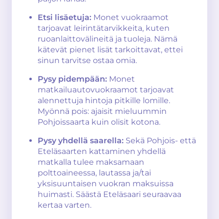
Etsi lisäetuja:
Monet vuokraamot
tarjoavat leirintätarvikkeita, kuten
ruoanlaittovälineitä ja tuoleja. Nämä
kätevät pienet lisät tarkoittavat, ettei
sinun tarvitse ostaa omia.
Pysy pidempään:
Monet
matkailuautovuokraamot tarjoavat
alennettuja hintoja pitkille lomille.
Myönnä pois: ajaisit mieluummin
Pohjoissaarta kuin olisit kotona.
Pysy yhdellä saarella:
Sekä Pohjois- että
Eteläsaarten kattaminen yhdellä
matkalla tulee maksamaan
polttoaineessa, lautassa ja/tai
yksisuuntaisen vuokran maksuissa
huimasti. Säästä Eteläsaari seuraavaa
kertaa varten.