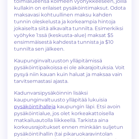
toimialueensa kolmeen vyöhykkeeseen, joilla
kullakin on erilaiset pysäköintimaksut. Odota
maksavasi kohtuullinen maksu kahden
tunnin oleskelusta ja korkeampia hintoja
jokaiselta siitä alkavalta tunnilta. Esimerkiksi
vyöhyke 1:ssä (keskusta-alue) maksat $5
ensimmäisestä kahdesta tunnista ja $10
tunnilta sen jälkeen.
Kaupunginvaltuuston ylläpitämissä
pysäköintipaikoissa ei ole aikarajoituksia. Voit
pysyä niin kauan kuin haluat ja maksaa vain
tarvitsemastasi ajasta.
Kadunvarsipysäköinnin lisäksi
kaupunginvaltuusto ylläpitää lukuisia
pysäköintihalleja
kaupungin läpi. Etsi avoin
pysäköintialue, jos olet korkeakattoisella
matkailuautolla liikkeellä. Tarkista aina
korkeusrajoitukset ennen minkään suljetun
pysäköintihallin (tai pikaruokaravintolan