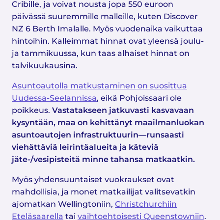
Cribille, ja voivat nousta jopa 550 euroon
päivässä suuremmille malleille, kuten Discover
NZ 6 Berth Imalalle. Myös vuodenaika vaikuttaa
hintoihin. Kalleimmat hinnat ovat yleensä joulu-
ja tammikuussa, kun taas alhaiset hinnat on
talvikuukausina.
Asuntoautolla matkustaminen on suosittua
Uudessa-Seelannissa
, eikä Pohjoissaari ole
poikkeus.
Vastatakseen jatkuvasti kasvavaan
kysyntään, maa on kehittänyt maailmanluokan
asuntoautojen infrastruktuurin—runsaasti
viehättäviä leirintäalueita ja käteviä
jäte-/vesipisteitä minne tahansa matkaatkin.
Myös yhdensuuntaiset vuokraukset ovat
mahdollisia, ja monet matkailijat valitsevatkin
ajomatkan Wellingtoniin,
Christchurchiin
Eteläsaarella
tai
vaihtoehtoisesti Queenstowniin
.