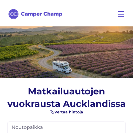
Matkailuautojen
vuokrausta Aucklandissa
🏷️Vertaa hintoja
Noutopaikka