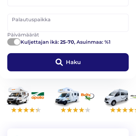
Palautuspaikka
Päivämäärät
Kuljettajan ikä:
25-70
, Asuinmaa: %1
Haku