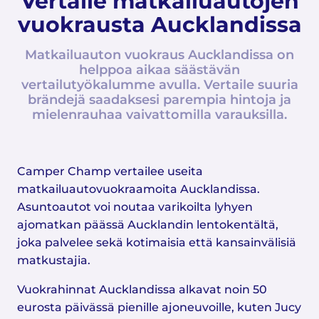
Vertaile matkailuautojen
vuokrausta Aucklandissa
Matkailuauton vuokraus Aucklandissa on
helppoa aikaa säästävän
vertailutyökalumme avulla. Vertaile suuria
brändejä saadaksesi parempia hintoja ja
mielenrauhaa vaivattomilla varauksilla.
Camper Champ vertailee useita
matkailuautovuokraamoita Aucklandissa.
Asuntoautot voi noutaa varikoilta lyhyen
ajomatkan päässä Aucklandin lentokentältä,
joka palvelee sekä kotimaisia että kansainvälisiä
matkustajia.
Vuokrahinnat Aucklandissa alkavat noin 50
eurosta päivässä pienille ajoneuvoille, kuten Jucy