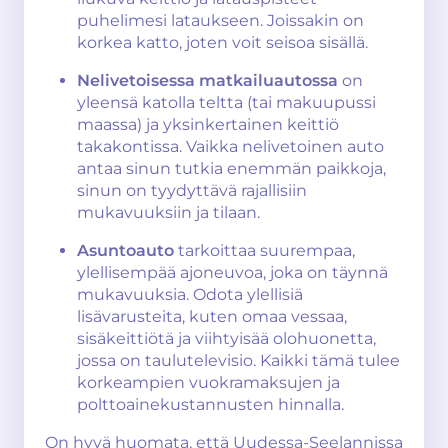
puhelimesi lataukseen. Joissakin on
korkea katto, joten voit seisoa sisällä.
Nelivetoisessa matkailuautossa
on
yleensä katolla teltta (tai makuupussi
maassa) ja yksinkertainen keittiö
takakontissa. Vaikka nelivetoinen auto
antaa sinun tutkia enemmän paikkoja,
sinun on tyydyttävä rajallisiin
mukavuuksiin ja tilaan.
Asuntoauto
tarkoittaa suurempaa,
ylellisempää ajoneuvoa, joka on täynnä
mukavuuksia. Odota ylellisiä
lisävarusteita, kuten omaa vessaa,
sisäkeittiötä ja viihtyisää olohuonetta,
jossa on taulutelevisio. Kaikki tämä tulee
korkeampien vuokramaksujen ja
polttoainekustannusten hinnalla.
On hyvä huomata, että Uudessa-Seelannissa