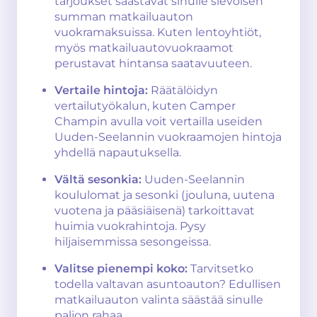
tarjoukset säästävät sinulle sievoisen
summan matkailuauton
vuokramaksuissa. Kuten lentoyhtiöt,
myös matkailuautovuokraamot
perustavat hintansa saatavuuteen.
Vertaile hintoja:
Räätälöidyn
vertailutyökalun, kuten Camper
Champin avulla voit vertailla useiden
Uuden-Seelannin vuokraamojen hintoja
yhdellä napautuksella.
Vältä sesonkia:
Uuden-Seelannin
koululomat ja sesonki (jouluna, uutena
vuotena ja pääsiäisenä) tarkoittavat
huimia vuokrahintoja. Pysy
hiljaisemmissa sesongeissa.
Valitse pienempi koko:
Tarvitsetko
todella valtavan asuntoauton? Edullisen
matkailuauton valinta säästää sinulle
paljon rahaa.