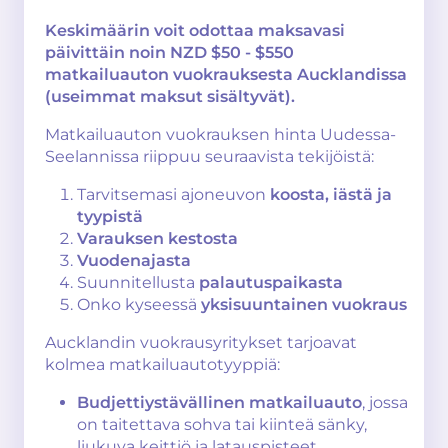
Keskimäärin voit odottaa maksavasi
päivittäin noin NZD $50 - $550
matkailuauton vuokrauksesta Aucklandissa
(useimmat maksut sisältyvät).
Matkailuauton vuokrauksen hinta Uudessa-
Seelannissa riippuu seuraavista tekijöistä:
Tarvitsemasi ajoneuvon
koosta, iästä ja
tyypistä
Varauksen kestosta
Vuodenajasta
Suunnitellusta
palautuspaikasta
Onko kyseessä
yksisuuntainen vuokraus
Aucklandin vuokrausyritykset tarjoavat
kolmea matkailuautotyyppiä:
Budjettiystävällinen matkailuauto
, jossa
on taitettava sohva tai kiinteä sänky,
liukuva keittiö ja latauspisteet