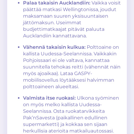
Palaa takaisin Aucklandiin:
Vaikka voisit
päättää matkasi Wellingtonissa, joudut
maksamaan suuren yksisuuntaisen
jättömaksun. Useimmat
budjettimatkaajat pitävät paluuta
Aucklandiin kannattavana.
Vähennä takaisin kulkua:
Polttoaine on
kallista Uudessa-Seelannissa. Vaikkakin
Pohjoissaari ei ole valtava, kannattaa
suunnitella tehokas reitti (vähennät näin
myös ajoaikaa). Lataa GASPY-
mobiilisovellus löytääksesi halvimman
polttoaineen alueeltasi.
Valmista itse ruokasi:
Ulkona syöminen
on myös melko kallista Uudessa-
Seelannissa. Osta ruokatarvikkeita
Pak’nSavesta (paikallinen edullinen
supermarketti) ja kokkaa sen sijaan
herkullisia aterioita matkailuautossasi.