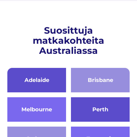
Suosittuja
matkakohteita
Australiassa
Adelaide
Brisbane
Melbourne
Perth