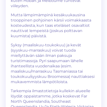
kuten Hobart ja Melbourne tuntevat
viileyden.
Mutta lämpimämpinä kesäkuukausina
trooppinen pohjoinen kärsii voimakkaasta
kosteudesta, kun taas eteläiset osavaltiot
nauttivat lempeistä (joskus polttavan
kuumista) päivistä.
Syksy (maaliskuu-toukokuu) ja kevät
(syyskuu-marraskuu) voivat tuoda
miellyttävän sään ilman paksuja
turistimassoja. Pyri saapumaan lähelle
ihanteellista vuodenaikaa (esim.
maaliskuu/marraskuu Tasmaniassa tai
toukokuu/syyskuu Broomessa) nauttiaksesi
mukavemmista lämpötiloista.
Tarkempia ilmastotietoja kullekin alueelle
löydät oppaistamme, jotka koskevat Far
North Queenslandia, Southeast
Queenslandia, UuJa Etelä-Walesia, Victoriaa,