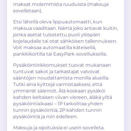
maksat molemmista ruuduista (maksuja
sovelletaan).
Etsi lähellä oleva lippuautomaatti, kun
maksua vaaditaan. Nämä joko antavat kuitin,
jonka asetat tulostettu puoli ylöspäin
kojelaudalle tai otat sähköisen tallennuksen.
Voit maksaa automaatilla käteisellä,
pankkikortilla tai EasyPark-sovelluksella.
Pysäköintirikkomukset tuovat mukanaan
tuntuvat sakot ja tarkastajat valvovat
sääntöjen noudattamista monilla alueilla.
Tutki aina kylttejä varmistaaksesi, että
ymmärrät säännöt. Älä koskaan pysäköi
kahden keltaisen viivan viereen, äläkä ylitä
pysäköintiaikaasi – 1P tarkoittaa yhden
tunnin pysäköintiä, 2P kahden tunnin
pysäköintiä ja niin edelleen.
Maksuja ja rajoituksia ei usein sovelleta