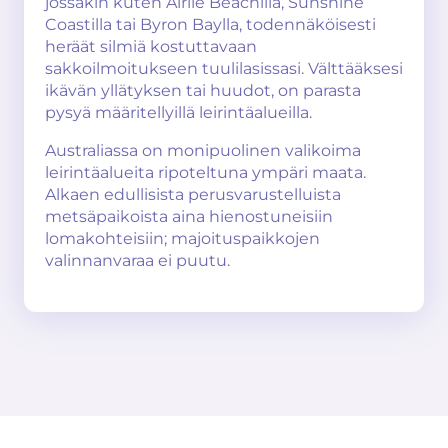
jossakin kuten Airlie Beachillä, Sunshine
Coastilla tai Byron Baylla, todennäköisesti
heräät silmiä kostuttavaan
sakkoilmoitukseen tuulilasissasi. Välttääksesi
ikävän yllätyksen tai huudot, on parasta
pysyä määritellyillä leirintäalueilla.
Australiassa on monipuolinen valikoima
leirintäalueita ripoteltuna ympäri maata.
Alkaen edullisista perusvarustelluista
metsäpaikoista aina hienostuneisiin
lomakohteisiin; majoituspaikkojen
valinnanvaraa ei puutu.