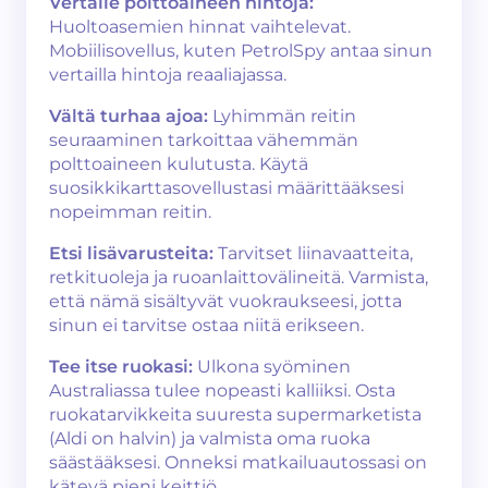
Vertaile polttoaineen hintoja:
Huoltoasemien hinnat vaihtelevat.
Mobiilisovellus, kuten PetrolSpy antaa sinun
vertailla hintoja reaaliajassa.
Vältä turhaa ajoa:
Lyhimmän reitin
seuraaminen tarkoittaa vähemmän
polttoaineen kulutusta. Käytä
suosikkikarttasovellustasi määrittääksesi
nopeimman reitin.
Etsi lisävarusteita:
Tarvitset liinavaatteita,
retkituoleja ja ruoanlaittovälineitä. Varmista,
että nämä sisältyvät vuokraukseesi, jotta
sinun ei tarvitse ostaa niitä erikseen.
Tee itse ruokasi:
Ulkona syöminen
Australiassa tulee nopeasti kalliiksi. Osta
ruokatarvikkeita suuresta supermarketista
(Aldi on halvin) ja valmista oma ruoka
säästääksesi. Onneksi matkailuautossasi on
kätevä pieni keittiö.