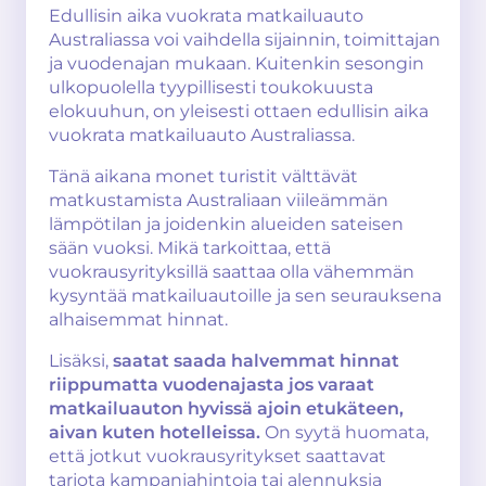
Edullisin aika vuokrata matkailuauto
Australiassa voi vaihdella sijainnin, toimittajan
ja vuodenajan mukaan. Kuitenkin sesongin
ulkopuolella tyypillisesti toukokuusta
elokuuhun, on yleisesti ottaen edullisin aika
vuokrata matkailuauto Australiassa.
Tänä aikana monet turistit välttävät
matkustamista Australiaan viileämmän
lämpötilan ja joidenkin alueiden sateisen
sään vuoksi. Mikä tarkoittaa, että
vuokrausyrityksillä saattaa olla vähemmän
kysyntää matkailuautoille ja sen seurauksena
alhaisemmat hinnat.
Lisäksi,
saatat saada halvemmat hinnat
riippumatta vuodenajasta jos varaat
matkailuauton hyvissä ajoin etukäteen,
aivan kuten hotelleissa.
On syytä huomata,
että jotkut vuokrausyritykset saattavat
tarjota kampanjahintoja tai alennuksia