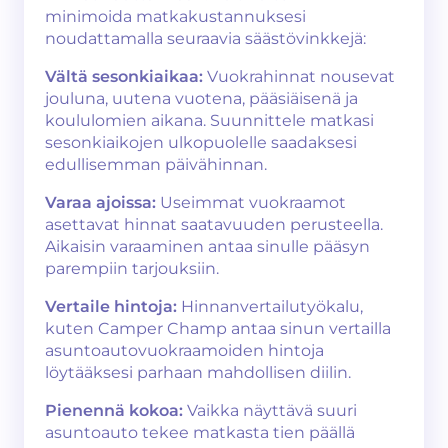
minimoida matkakustannuksesi
noudattamalla seuraavia säästövinkkejä:
Vältä sesonkiaikaa:
Vuokrahinnat nousevat
jouluna, uutena vuotena, pääsiäisenä ja
koululomien aikana. Suunnittele matkasi
sesonkiaikojen ulkopuolelle saadaksesi
edullisemman päivähinnan.
Varaa ajoissa:
Useimmat vuokraamot
asettavat hinnat saatavuuden perusteella.
Aikaisin varaaminen antaa sinulle pääsyn
parempiin tarjouksiin.
Vertaile hintoja:
Hinnanvertailutyökalu,
kuten Camper Champ antaa sinun vertailla
asuntoautovuokraamoiden hintoja
löytääksesi parhaan mahdollisen diilin.
Pienennä kokoa:
Vaikka näyttävä suuri
asuntoauto tekee matkasta tien päällä