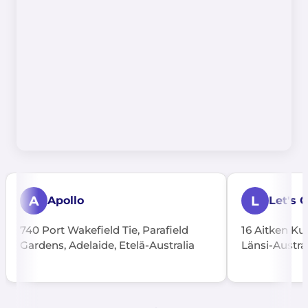
A
L
Apollo
Let's 
740 Port Wakefield Tie, Parafield
16 Aitken Kuj
Gardens, Adelaide, Etelä-Australia
Länsi-Austra