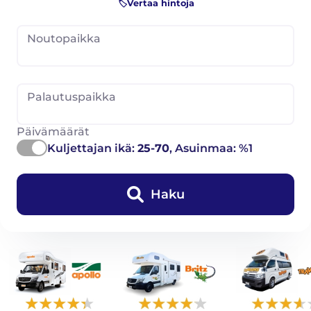
🏷️Vertaa hintoja
Noutopaikka
Palautuspaikka
Päivämäärät
Kuljettajan ikä:
25-70
, Asuinmaa: %1
Haku