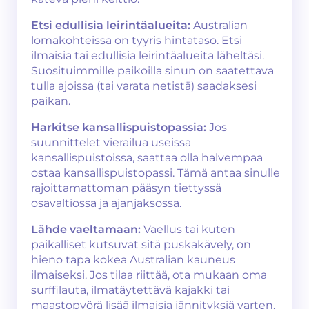
Etsi edullisia leirintäalueita:
Australian
lomakohteissa on tyyris hintataso. Etsi
ilmaisia tai edullisia leirintäalueita läheltäsi.
Suosituimmille paikoilla sinun on saatettava
tulla ajoissa (tai varata netistä) saadaksesi
paikan.
Harkitse kansallispuistopassia:
Jos
suunnittelet vierailua useissa
kansallispuistoissa, saattaa olla halvempaa
ostaa kansallispuistopassi. Tämä antaa sinulle
rajoittamattoman pääsyn tiettyssä
osavaltiossa ja ajanjaksossa.
Lähde vaeltamaan:
Vaellus tai kuten
paikalliset kutsuvat sitä puskakävely, on
hieno tapa kokea Australian kauneus
ilmaiseksi. Jos tilaa riittää, ota mukaan oma
surffilauta, ilmatäytettävä kajakki tai
maastopyörä lisää ilmaisia jännityksiä varten.