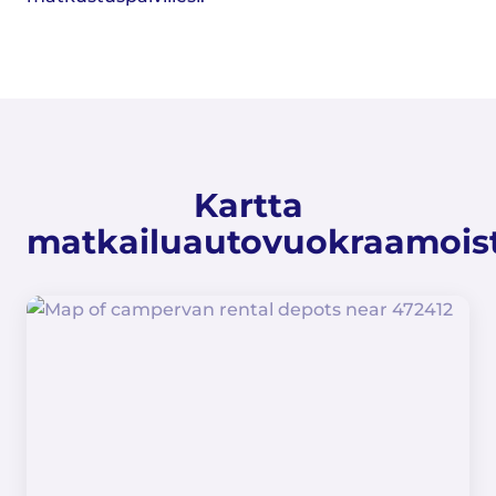
Kartta
matkailuautovuokraamois