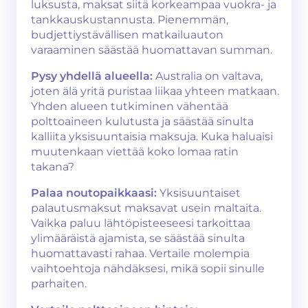
luksusta, maksat siitä korkeampaa vuokra- ja
tankkauskustannusta. Pienemmän,
budjettiystävällisen matkailuauton
varaaminen säästää huomattavan summan.
Pysy yhdellä alueella:
Australia on valtava,
joten älä yritä puristaa liikaa yhteen matkaan.
Yhden alueen tutkiminen vähentää
polttoaineen kulutusta ja säästää sinulta
kalliita yksisuuntaisia maksuja. Kuka haluaisi
muutenkaan viettää koko lomaa ratin
takana?
Palaa noutopaikkaasi:
Yksisuuntaiset
palautusmaksut maksavat usein maltaita.
Vaikka paluu lähtöpisteeseesi tarkoittaa
ylimääräistä ajamista, se säästää sinulta
huomattavasti rahaa. Vertaile molempia
vaihtoehtoja nähdäksesi, mikä sopii sinulle
parhaiten.