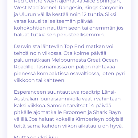
Red Centre Wayn ajomatka Alice Springsin,
West MacDonnell Rangesin, Kings Canyonin
ja Ulurun välillä kestää noin 12 tuntia. Siksi
varaa kuusi tai seitsemän päivää
kohokohtien nauttimiseen tai enemmän jos
haluat tutkia sen perusteellisemmin.
Darwinista lähtevän Top End matkan voi
tehdä noin viikossa. Ota kolme päivää
paluumatkaan Melbournesta Great Ocean
Roadille. Tasmaniassa on paljon nähtävää
pienessä kompaktissa osavaltiossa, joten pyri
viikkoon tai kahteen.
Esperanceen suuntautuva roadtrip Länsi-
Australian lounaisrannikolla vaatii vähintään
kaksi viikkoa. Samoin tarvitset 14 päivää
pitkälle ajomatkalle Broomen ja Shark Bayn
välillä. Jos haluat kokeilla Kimberleyn pölyisiä
teitä, sama kahden viikon aikataulu on hyvä.
Mutta on yksi juju.