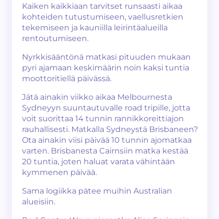
Kaiken kaikkiaan tarvitset runsaasti aikaa
kohteiden tutustumiseen, vaellusretkien
tekemiseen ja kauniilla leirintäalueilla
rentoutumiseen.
Nyrkkisääntönä matkasi pituuden mukaan
pyri ajamaan keskimäärin noin kaksi tuntia
moottoritiellä päivässä.
Jätä ainakin viikko aikaa Melbournesta
Sydneyyn suuntautuvalle road tripille, jotta
voit suorittaa 14 tunnin rannikkoreittiajon
rauhallisesti. Matkalla Sydneystä Brisbaneen?
Ota ainakin viisi päivää 10 tunnin ajomatkaa
varten. Brisbanesta Cairnsiin matka kestää
20 tuntia, joten haluat varata vähintään
kymmenen päivää.
Sama logiikka pätee muihin Australian
alueisiin.