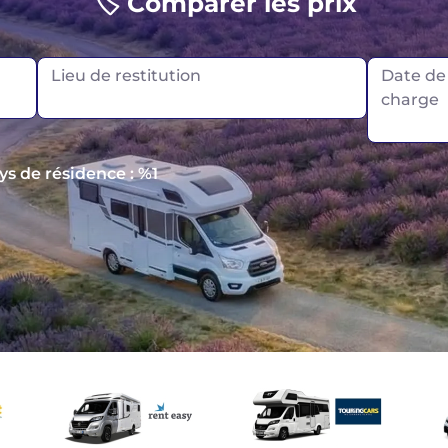
🏷️ Comparer les prix
N
Lieu de restitution
Date de 
charge
ays de résidence : %1