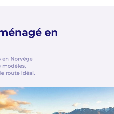
 aménagé en
s en Norvège
e modèles,
 route idéal.