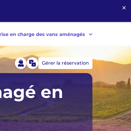
×
prise en charge des vans aménagés
Gérer la réservation
anada
Portugal
nagé en
llemagne
Royaume-Uni
slande
États-Unis
lande