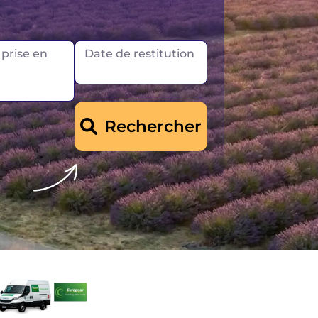
orvège
prise en
Date de restitution
Rechercher