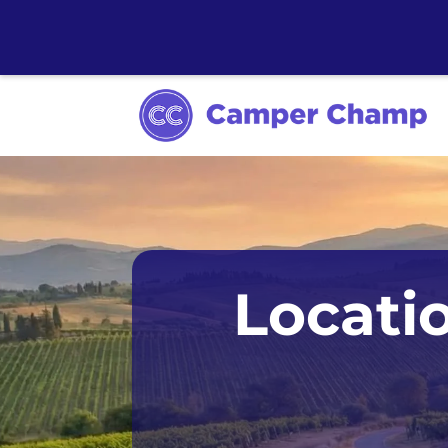
Adélaïde
Darwin
P
Locati
Alice Springs
Gold Coast
Brisbane
Hobart
Broome
Launceston