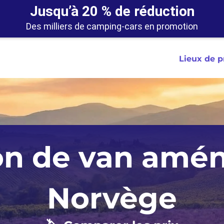
Jusqu’à 20 % de réduction
Des milliers de camping-cars en promotion
Lieux de 
erth
Auckland
C
on de van amé
Sydney
Christchurch
A
Tasmanie
Queenstown
I
Norvège
Wellington
Ir