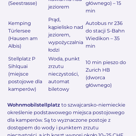
(Seestrasse)
głównego) – 15
jeziorem
min
Prąd,
Kemping
Autobus nr 236
kąpielisko nad
Türlersee
do stacji S-Bahn
jeziorem,
(Hausen am
Wiedikon – 35
wypożyczalnia
Albis)
min
łodzi
Stellplatz P
Woda, punkt
10 min pieszo do
Sihlquai
zrzutu
Zurich HB
(miejsce
nieczystości,
(dworca
postojowe dla
automat
głównego)
kamperów)
biletowy
Wohnmobilstellplatz
to szwajcarsko-niemieckie
określenie podstawowego miejsca postojowego
dla kamperów. Są to wyznaczone postoje z
dostępem do wody i punktem zrzutu
nieczystości, a ich koszt wynosi około 10–25 CHF