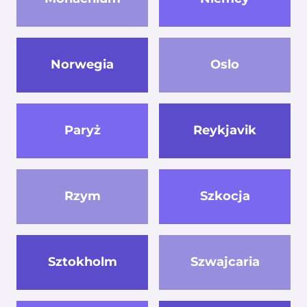
Norwegia
Oslo
Paryż
Reykjavik
Rzym
Szkocja
Sztokholm
Szwajcaria