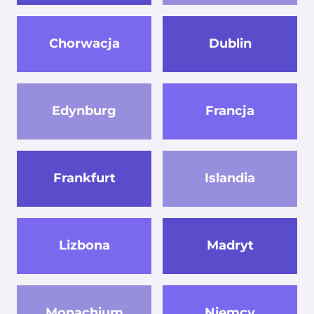
Chorwacja
Dublin
Edynburg
Francja
Frankfurt
Islandia
Lizbona
Madryt
Monachium
Niemcy