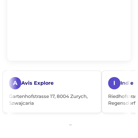
A
I
Avis Explore
Indie
Gartenhofstrasse 17, 8004 Zurych,
Riedhofstras
Szwajcaria
Regensdorf, 