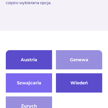
często wybierana opcja.
Austria
Genewa
Szwajcaria
Wiedeń
Zurych