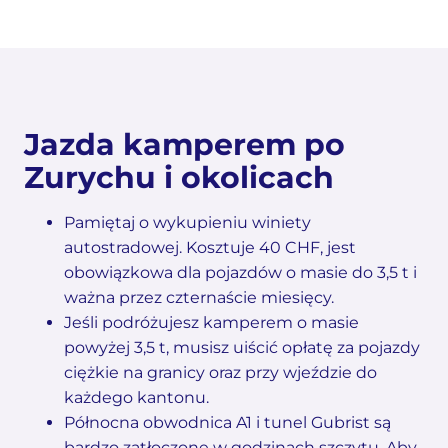
Jazda kamperem po
Zurychu i okolicach
Pamiętaj o wykupieniu winiety
autostradowej. Kosztuje 40 CHF, jest
obowiązkowa dla pojazdów o masie do 3,5 t i
ważna przez czternaście miesięcy.
Jeśli podróżujesz kamperem o masie
powyżej 3,5 t, musisz uiścić opłatę za pojazdy
ciężkie na granicy oraz przy wjeździe do
każdego kantonu.
Północna obwodnica A1 i tunel Gubrist są
bardzo zatłoczone w godzinach szczytu. Aby