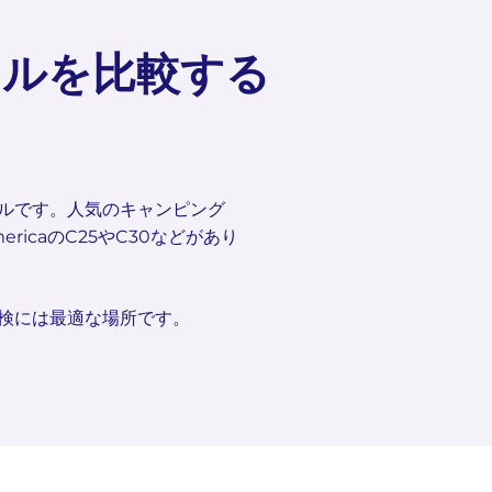
タルを比較する
ドルです。人気のキャンピング
 AmericaのC25やC30などがあり
検には最適な場所です。