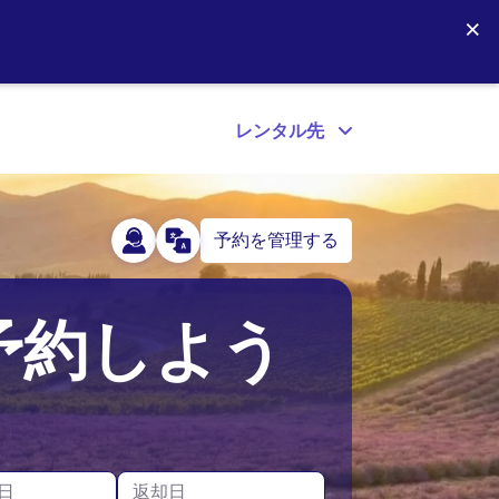
×
レンタル先
予約を管理する
アイスランド
アメリカ
に予約しよう
アイルランド
カナダ
日
返却日