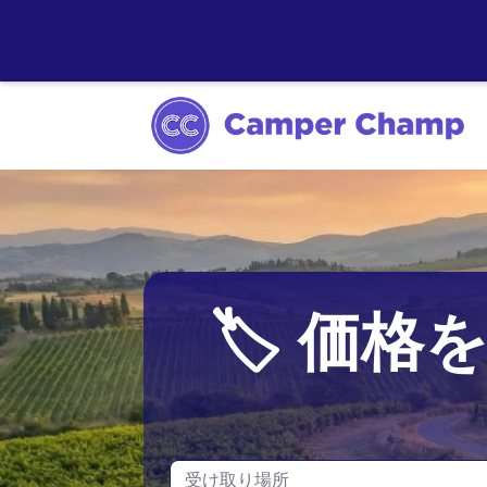
シドニー
🏷️ 価
メルボルン
タスマニア
受け取り場所