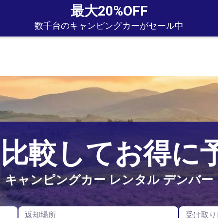
最大20%OFF
数千台のキャンピングカーがセール中
オークランド
イギリス
格を比較してお得
クライストチャーチ
ノルウェー
キャンピングカー レンタル デンバー
スコットランド
ドイツ
返却場所
受け取り