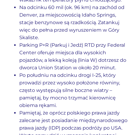
Na odcinku 60 mil (ok. 96 km) na zachód od
Denver, za miejscowością Idaho Springs,
stacje benzynowe są rzadkością. Zatankuj
więc do pełna przed wyruszeniem w Góry
Skaliste.
Parking P+R (Parkuj i Jedź) RTD przy Federal
Center oferuje miejsca dla wysokich
pojazdów, a lekką koleją (linia W) dotrzesz do
dworca Union Station w około 20 minut.
Po południu na odcinku drogi I-25, który
prowadzi przez wysoko położone równiny,
często występują silne boczne wiatry –
pamiętaj, by mocno trzymać kierownicę
obiema rękami.
Pamiętaj, że oprócz polskiego prawa jazdy
zalecane jest posiadanie międzynarodowego
prawa jazdy (IDP) podczas podróży po USA.