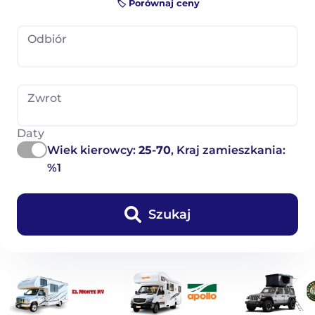
🏷️ Porównaj ceny
Odbiór
Zwrot
Daty
Wiek kierowcy:
25-70
, Kraj zamieszkania:
%1
Szukaj