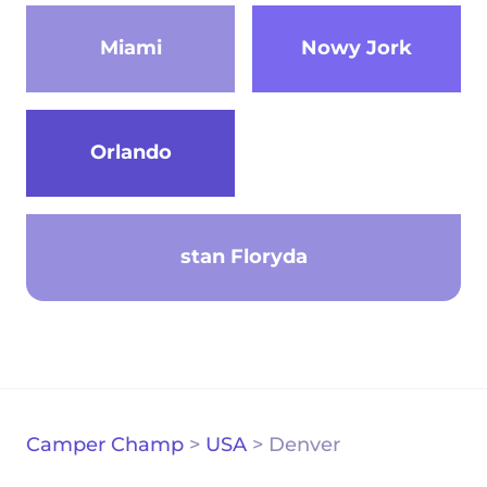
Miami
Nowy Jork
Orlando
stan Floryda
Camper Champ
>
USA
>
Denver