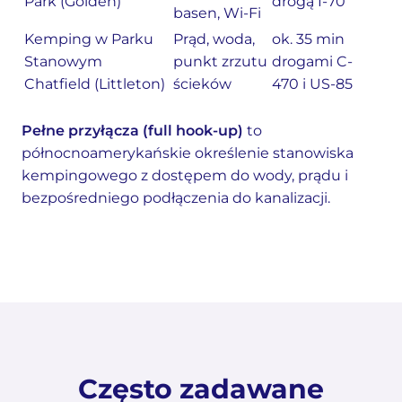
Park (Golden)
drogą I-70
basen, Wi-Fi
Kemping w Parku
Prąd, woda,
ok. 35 min
Stanowym
punkt zrzutu
drogami C-
Chatfield (Littleton)
ścieków
470 i US-85
Pełne przyłącza (full hook-up)
to
północnoamerykańskie określenie stanowiska
kempingowego z dostępem do wody, prądu i
bezpośredniego podłączenia do kanalizacji.
Często zadawane