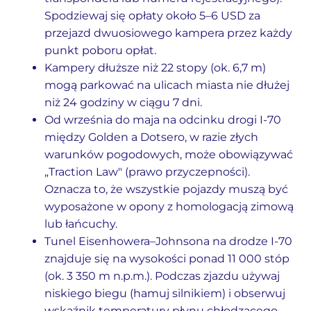
Spodziewaj się opłaty około 5–6 USD za
przejazd dwuosiowego kampera przez każdy
punkt poboru opłat.
Kampery dłuższe niż 22 stopy (ok. 6,7 m)
mogą parkować na ulicach miasta nie dłużej
niż 24 godziny w ciągu 7 dni.
Od września do maja na odcinku drogi I-70
między Golden a Dotsero, w razie złych
warunków pogodowych, może obowiązywać
„Traction Law" (prawo przyczepności).
Oznacza to, że wszystkie pojazdy muszą być
wyposażone w opony z homologacją zimową
lub łańcuchy.
Tunel Eisenhowera–Johnsona na drodze I-70
znajduje się na wysokości ponad 11 000 stóp
(ok. 3 350 m n.p.m.). Podczas zjazdu używaj
niskiego biegu (hamuj silnikiem) i obserwuj
wskaźnik temperatury płynu chłodzącego.