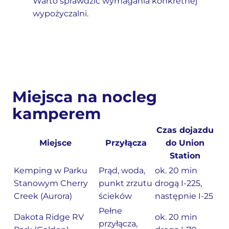
Warto sprawdzić wymagania konkretnej
wypożyczalni.
Miejsca na nocleg
kamperem
Czas dojazdu
Miejsce
Przyłącza
do Union
Station
Kemping w Parku
Prąd, woda,
ok. 20 min
Stanowym Cherry
punkt zrzutu
drogą I-225,
Creek (Aurora)
ścieków
następnie I-25
Pełne
Dakota Ridge RV
ok. 20 min
przyłącza,