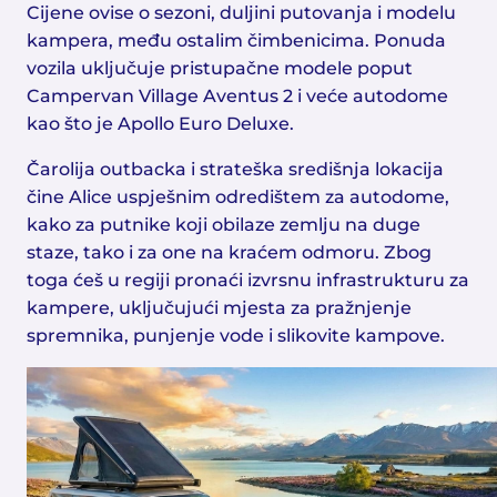
Cijene ovise o sezoni, duljini putovanja i modelu
kampera, među ostalim čimbenicima. Ponuda
vozila uključuje pristupačne modele poput
Campervan Village Aventus 2 i veće autodome
kao što je Apollo Euro Deluxe.
Čarolija outbacka i strateška središnja lokacija
čine Alice uspješnim odredištem za autodome,
kako za putnike koji obilaze zemlju na duge
staze, tako i za one na kraćem odmoru. Zbog
toga ćeš u regiji pronaći izvrsnu infrastrukturu za
kampere, uključujući mjesta za pražnjenje
spremnika, punjenje vode i slikovite kampove.