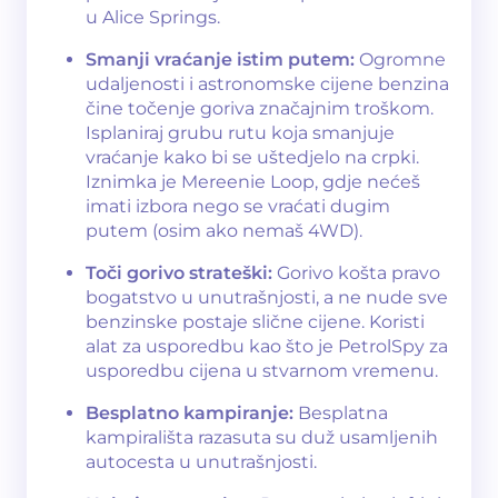
u Alice Springs.
Smanji vraćanje istim putem:
Ogromne
udaljenosti i astronomske cijene benzina
čine točenje goriva značajnim troškom.
Isplaniraj grubu rutu koja smanjuje
vraćanje kako bi se uštedjelo na crpki.
Iznimka je Mereenie Loop, gdje nećeš
imati izbora nego se vraćati dugim
putem (osim ako nemaš 4WD).
Toči gorivo strateški:
Gorivo košta pravo
bogatstvo u unutrašnjosti, a ne nude sve
benzinske postaje slične cijene. Koristi
alat za usporedbu kao što je PetrolSpy za
usporedbu cijena u stvarnom vremenu.
Besplatno kampiranje:
Besplatna
kampirališta razasuta su duž usamljenih
autocesta u unutrašnjosti.