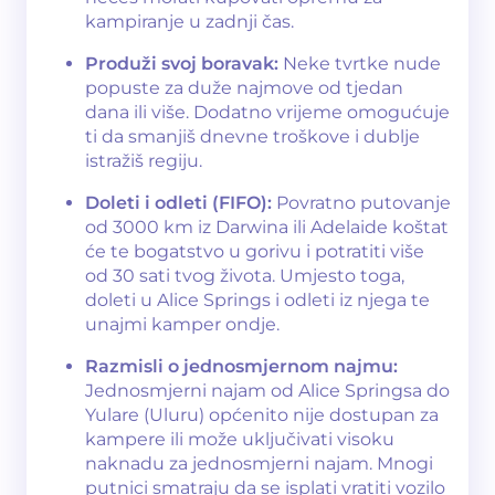
kampiranje u zadnji čas.
Produži svoj boravak:
Neke tvrtke nude
popuste za duže najmove od tjedan
dana ili više. Dodatno vrijeme omogućuje
ti da smanjiš dnevne troškove i dublje
istražiš regiju.
Doleti i odleti (FIFO):
Povratno putovanje
od 3000 km iz Darwina ili Adelaide koštat
će te bogatstvo u gorivu i potratiti više
od 30 sati tvog života. Umjesto toga,
doleti u Alice Springs i odleti iz njega te
unajmi kamper ondje.
Razmisli o jednosmjernom najmu:
Jednosmjerni najam od Alice Springsa do
Yulare (Uluru) općenito nije dostupan za
kampere ili može uključivati visoku
naknadu za jednosmjerni najam. Mnogi
putnici smatraju da se isplati vratiti vozilo