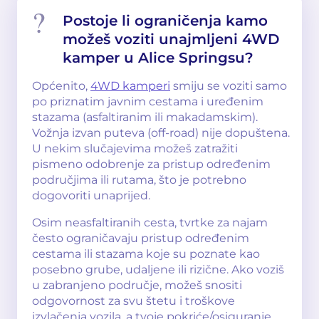
Postoje li ograničenja kamo
možeš voziti unajmljeni 4WD
kamper u Alice Springsu?
Općenito,
4WD kamperi
smiju se voziti samo
po priznatim javnim cestama i uređenim
stazama (asfaltiranim ili makadamskim).
Vožnja izvan puteva (off-road) nije dopuštena.
U nekim slučajevima možeš zatražiti
pismeno odobrenje za pristup određenim
područjima ili rutama, što je potrebno
dogovoriti unaprijed.
Osim neasfaltiranih cesta, tvrtke za najam
često ograničavaju pristup određenim
cestama ili stazama koje su poznate kao
posebno grube, udaljene ili rizične. Ako voziš
u zabranjeno područje, možeš snositi
odgovornost za svu štetu i troškove
izvlačenja vozila, a tvoje pokriće/osiguranje