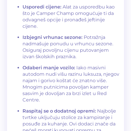
Usporedi cijene:
Alat za usporedbu kao
što je Camper Champ omogućuje ti da
odvagneš opcije i pronađeš jeftinije
cijene.
Izbjegni vrhunac sezone:
Potražnja
nadmašuje ponudu u vrhuncu sezone.
Osiguraj povoljnu cijenu putovanjem
izvan školskih praznika.
Odaberi manje vozilo:
Iako masivni
autodom nudi višu razinu luksuza, njegov
najam i gorivo koštat će znatno više.
Mnogim putnicima povoljan kamper
sasvim je dovoljan za brzi izlet u Red
Centre.
Raspitaj se o dodatnoj opremi:
Najbolje
tvrtke uključuju stolice za kampiranje i
posuđe za kuhanje. Ovi dodaci znače da
nećeš morati kupovati opremu za