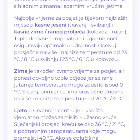
s hladnim zimama i sparnim, vrućim ljetima.
Najbolje vrijeme za posjet je tijekom najblažih
mjeseci
kasne jeseni
(travanj – svibanj) i
kasne zime / ranog proljeća
(kolovoz – rujan).
Tople dnevne temperature i ugodne noći
osiguravaju optimalnu udobnost. Očekuj
prosječne najviše i najniže temperature od 23
°C / 8 °C u svibnju i 23 °C / 6 °C u kolovozu.
Zima
je također izvrsno vrijeme za posjet, ali
ponesi dovoljno tople odjeće jer se rane
jutarnje temperature mogu spustiti ispod 0
°C. Srpanj, primjerice, ima prosječne dnevne
najviše i najniže temperature od 20 °C / 4 °C.
Ljeto
u Crvenom centru je – kao što
vjerojatno možeš zamisliti – užasno vruće.
Siječanjski prosjeci kreću se oko 36 °C / 21 °C,
s podnevnim temperaturama koje mogu
premašiti 40 °C. Ako se odlučiš na