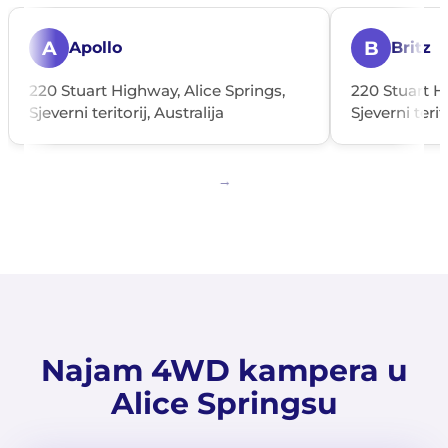
A
B
Apollo
Britz
220 Stuart Highway, Alice Springs,
220 Stuart H
Sjeverni teritorij, Australija
Sjeverni terit
Najam 4WD kampera u
Alice Springsu