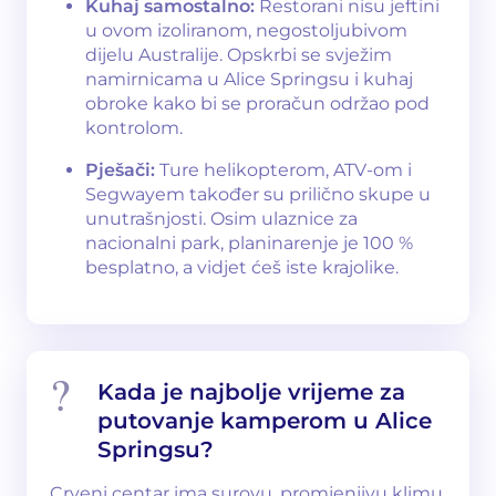
Kuhaj samostalno:
Restorani nisu jeftini
u ovom izoliranom, negostoljubivom
dijelu Australije. Opskrbi se svježim
namirnicama u Alice Springsu i kuhaj
obroke kako bi se proračun održao pod
kontrolom.
Pješači:
Ture helikopterom, ATV-om i
Segwayem također su prilično skupe u
unutrašnjosti. Osim ulaznice za
nacionalni park, planinarenje je 100 %
besplatno, a vidjet ćeš iste krajolike.
Kada je najbolje vrijeme za
putovanje kamperom u Alice
Springsu?
Crveni centar ima surovu, promjenjivu klimu