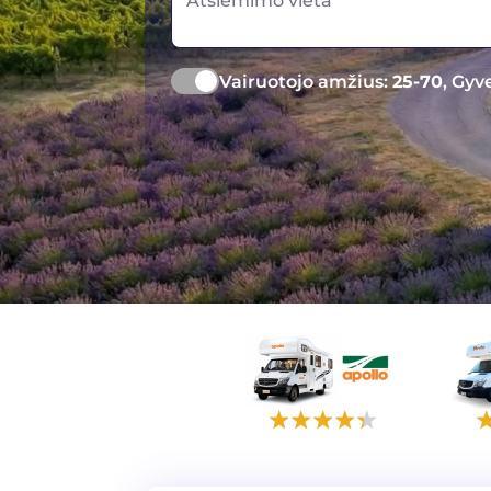
Atsiėmimo vieta
Vairuotojo amžius:
25-70
, Gyv