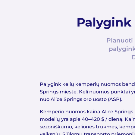
Palygink
Planuoti
palygink
D
Palygink kelių kemperių nuomos bendr
Springs mieste. Keli nuomos punktai yr
nuo Alice Springs oro uosto (ASP).
Kemperio nuomos kaina Alice Springs
modelių yra apie 40–420 $ / dieną. Kai
sezoniškumo, kelionės trukmės, kemper
veiksnių. Siūlomų transporto priemonių