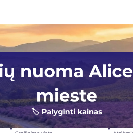
th
Auckland
Kana
ų nuoma Alice
ney
Christchurch
Vokie
manija
Queenstown
Islan
mieste
Wellington
Airija
🏷️ Palyginti kainas
Norv