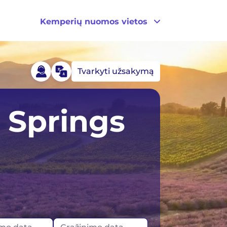
Kemperių nuomos vietos
Tvarkyti užsakymą
da
Portugalija
 Springs
tija
Jungtinė Karalystė
dija
JAV
egija