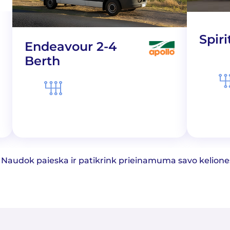
Spiri
Endeavour 2-4
Berth
mi. Naudok paieska ir patikrink prieinamuma savo kelion