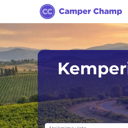
Adelaide
Darwin
Per
Kemperi
Alice Springs
Gold Coast
Syd
Brisbane
Hobart
Tas
Broome
Launceston
Cairns
Melbourne