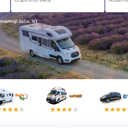
Grąžinimo vieta
Atsiėmi
enamoji šalis: %1