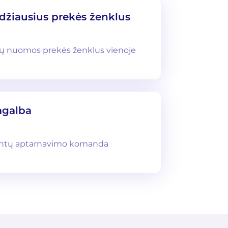
džiausius prekės ženklus
ių nuomos prekės ženklus vienoje
agalba
entų aptarnavimo komanda