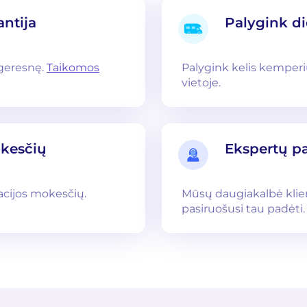
antija
Palygink di
 geresnę.
Taikomos
Palygink kelis kemper
vietoje.
okesčių
Ekspertų p
acijos mokesčių.
Mūsų daugiakalbė kli
pasiruošusi tau padėti.