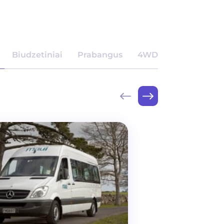
Biudzetiniai
Prabangus
4WD