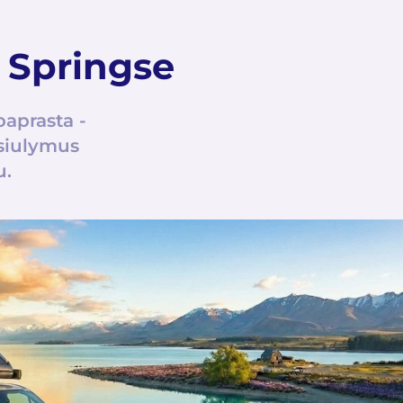
 Springse
aprasta -
asiulymus
u.