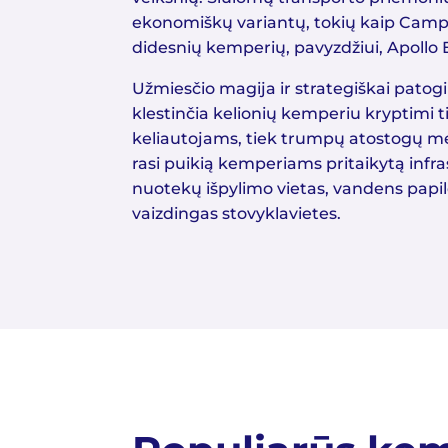
ekonomiškų variantų, tokių kaip Campe
didesnių kemperių, pavyzdžiui, Apollo 
Užmiesčio magija ir strategiškai patogi
klestinčia kelionių kemperiu kryptimi 
keliautojams, tiek trumpų atostogų m
rasi puikią kemperiams pritaikytą infra
nuotekų išpylimo vietas, vandens papi
vaizdingas stovyklavietes.