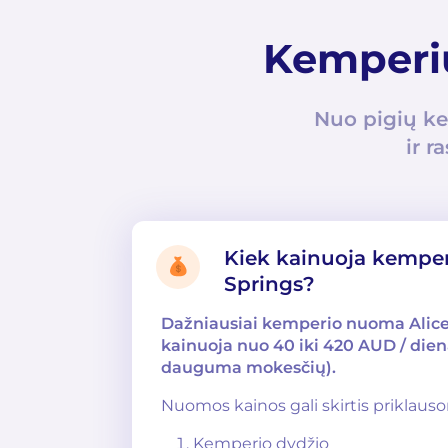
Kemperių
Nuo pigių ke
ir r
Kiek kainuoja kempe
Springs?
Dažniausiai kemperio nuoma Alice
kainuoja nuo 40 iki 420 AUD / dien
dauguma mokesčių).
Nuomos kainos gali skirtis priklaus
Kemperio dydžio