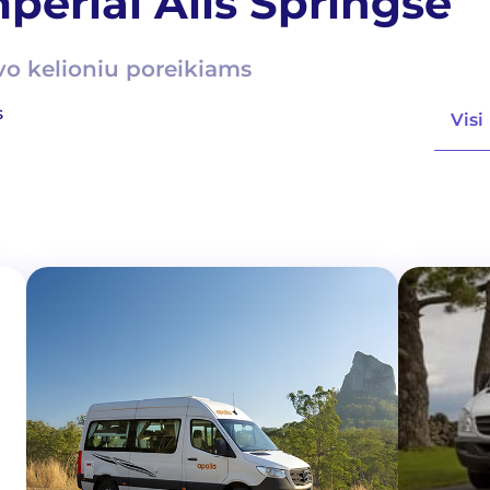
periai Alis Springse
vo kelioniu poreikiams
s
Visi