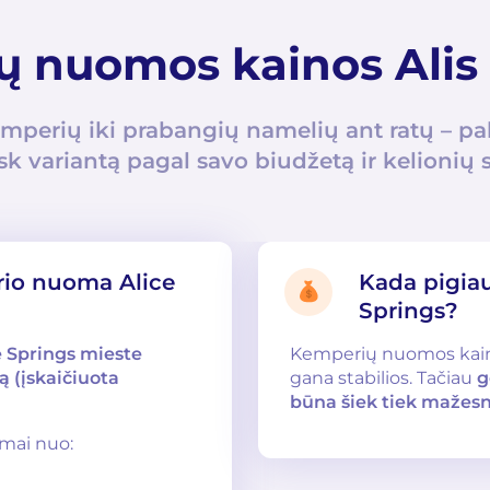
 nuomos kainos Alis
mperių iki prabangių namelių ant ratų – pa
ask variantą pagal savo biudžetą ir kelionių s
rio nuoma Alice
Kada pigia
Springs?
 Springs mieste
Kemperių nuomos kaino
ą (įskaičiuota
gana stabilios. Tačiau
g
būna šiek tiek mažes
omai nuo: