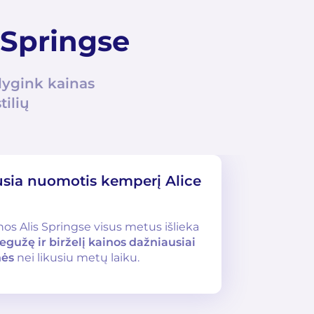
 Springse
lygink kainas
tilių
usia nuomotis kemperį Alice
s Alis Springse visus metus išlieka
egužę ir birželį kainos dažniausiai
nės
nei likusiu metų laiku.