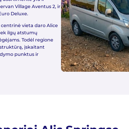
rvan Village Aventus 2, ir
Euro Deluxe.
 centrinė vieta daro Alice
tiek ilgų atstumų
ėgėjams. Todėl regione
struktūrą, įskaitant
ldymo punktus ir