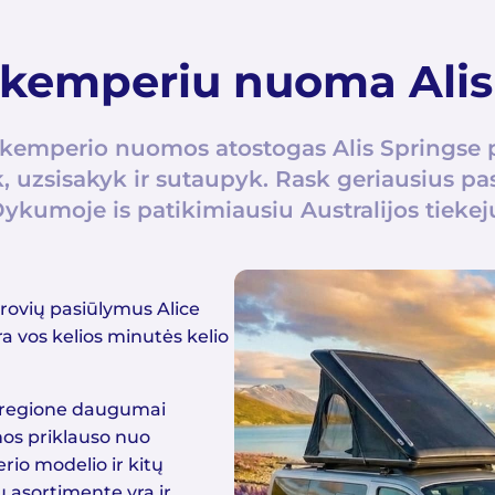
 kemperiu nuoma Alis
 kemperio nuomos atostogas Alis Springse p
, uzsisakyk ir sutaupyk. Rask geriausius p
ykumoje is patikimiausiu Australijos tiekej
ovių pasiūlymus Alice
a vos kelios minutės kelio
 regione daugumai
nos priklauso nuo
io modelio ir kitų
 asortimente yra ir