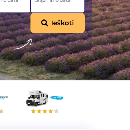
mo data
Grąžinimo data
Ieškoti