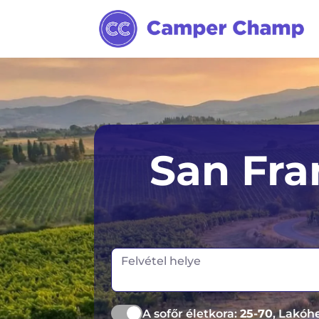
San Fra
Felvétel helye
A sofőr életkora:
25-70
, Lakóh