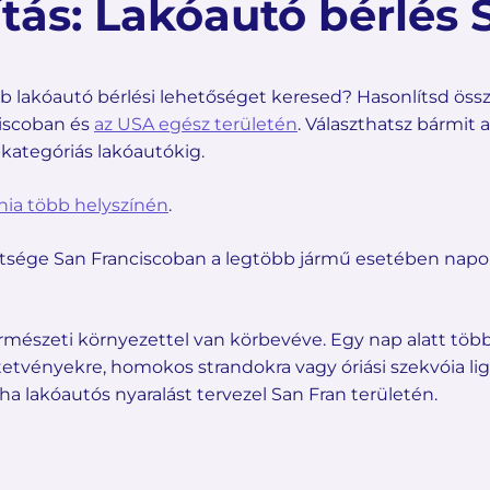
tás: Lakóautó bérlés 
obb lakóautó bérlési lehetőséget keresed? Hasonlítsd ös
ciscoban és
az USA egész területén
. Választhatsz bármit 
-kategóriás lakóautókig.
rnia több helyszínén
.
ltsége San Franciscoban a legtöbb jármű esetében napon
ermészeti környezettel van körbevéve. Egy nap alatt tö
tetvényekre, homokos strandokra vagy óriási szekvóia lig
a lakóautós nyaralást tervezel San Fran területén.