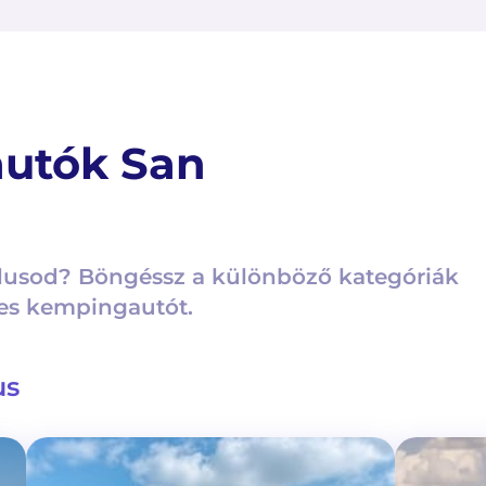
autók San
lusod? Böngéssz a különböző kategóriák
tes kempingautót.
us