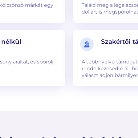
kölcsönző márkát egy
Találd meg a legalacso
dollárt is megspórolhat
k nélkül
Szakértői 
sony árakat, és spórolj
A többnyelvű támogat
rendelkezésedre áll, h
választ adjon bármilye