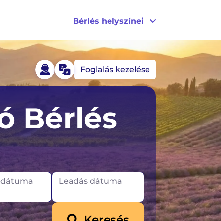
Bérlés helyszínei
Foglalás kezelése
Királyság
Kanada
ó Bérlés
szág
l dátuma
Leadás dátuma
Keresés