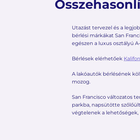
Összehasonlí
Utazást tervezel és a legj
bérlési márkákat San Fran
egészen a luxus osztályú A
Bérlések elérhetőek
Kalifo
A lakóautók bérlésének kö
mozog.
San Francisco változatos t
parkba, napsütötte szőlőül
végtelenek a lehetőségek, h