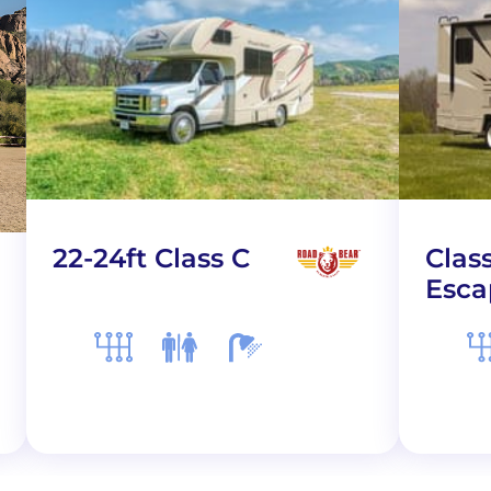
22-24ft Class C
Clas
Esca