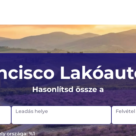
Sydney
Auckland
Egyesült 
ncisco Lakóaut
Melbourne
Christchurch
Németor
Hasonlítsd össze a
Izland
Írország
Leadás helye
Felvéte
ely országa: %1