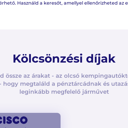
ető. Használd a keresőt, amellyel ellenőrizheted az 
Kölcsönzési díjak
d össze az árakat - az olcsó kempingautókt
- hogy megtaláld a pénztárcádnak és utazá
leginkább megfelelő járművet