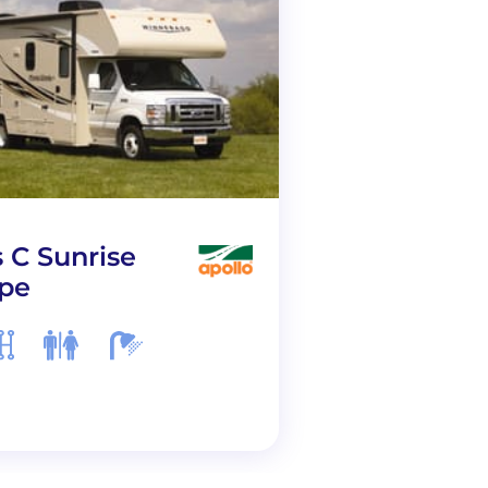
s C Sunrise
Big Sur CA
pe