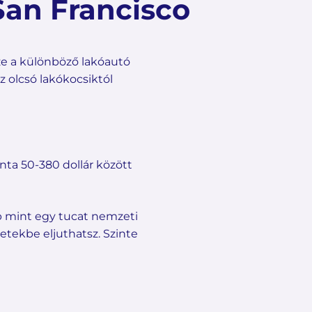
San Francisco
sze a különböző lakóautó
az olcsó lakókocsiktól
ta 50-380 dollár között
bb mint egy tucat nemzeti
etekbe eljuthatsz. Szinte