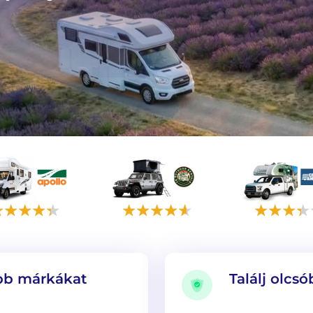
őbb márkákat
Találj olcs