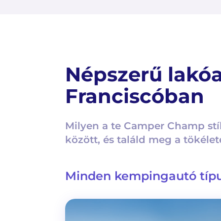
Népszerű lakó
Franciscóban
Milyen a te Camper Champ stí
között, és találd meg a tökéle
Minden kempingautó típ