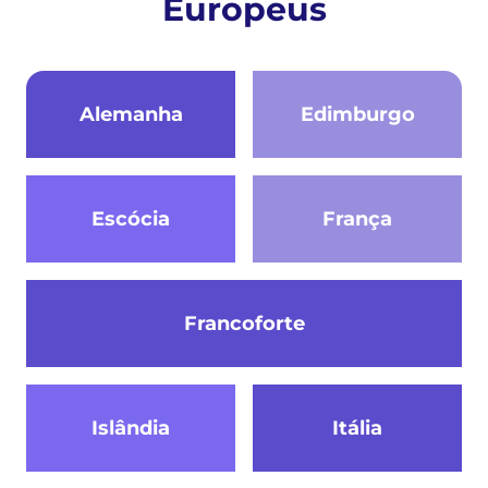
Europeus
Alemanha
Edimburgo
Escócia
França
Francoforte
Islândia
Itália