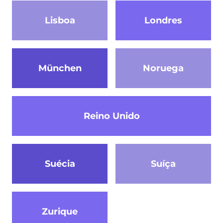
Lisboa
Londres
München
Noruega
Reino Unido
Suécia
Suíça
Zurique