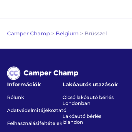
Camper Champ
>
Belgium
>
Brüsszel
Információk
Lakóautós utazások
Rólunk
Olcsó lakóautó bérlés
Londonban
Adatvédelmi tájékoztató
Lakóautó bérlés
Izlandon
Felhasználási feltételek