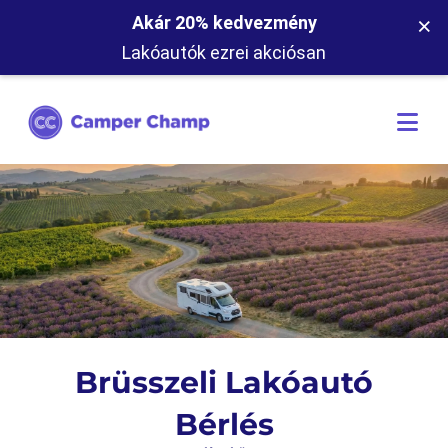
×
Akár 20% kedvezmény
Lakóautók ezrei akciósan
Brüsszeli Lakóautó
Bérlés