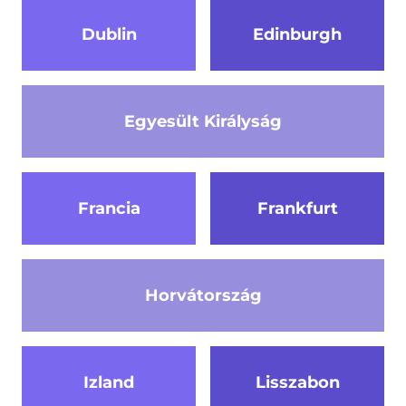
Dublin
Edinburgh
Egyesült Királyság
Francia
Frankfurt
Horvátország
Izland
Lisszabon