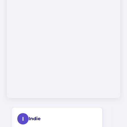
I
Indie