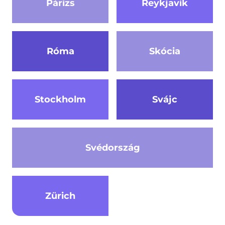
Párizs
Reykjavík
Róma
Skócia
Stockholm
Svájc
Svédország
Zürich