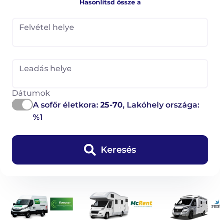
Hasonlítsd össze a
Felvétel helye
Leadás helye
Dátumok
A sofőr életkora:
25-70
, Lakóhely országa:
%1
Keresés