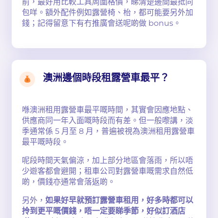
前，最好用比較工具周圍格價，睇清楚邊間最抵同
包咩。額外配件例如露營椅、枱，都可能要另外加
錢；記得留意下有冇推廣會送呢啲做 bonus。
澳洲邊個時段租露營車最平？
喺澳洲租用露營車最平嘅時間，其實會因應地點、
供應商同一年入面嘅時段而有差。但一般嚟講，淡
季通常係 5 月至 8 月，普遍被視為澳洲租用露營車
最平嘅時段。
呢段時間天氣偏涼，加上部分地區會落雨，所以唔
少遊客都會避開；租車公司對露營車嘅需求自然低
啲，價錢亦通常會落返啲。
另外，
如果好早就預訂露營車租用，好多時都可以
拎到更平嘅價錢，唔一定要睇季節，好似訂酒店