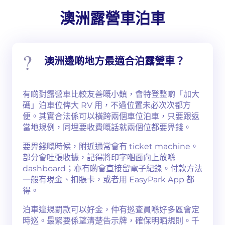
澳洲露營車泊車
澳洲邊啲地方最適合泊露營車？
有啲對露營車比較友善嘅小鎮，會特登整啲「加大
碼」泊車位俾大 RV 用，不過位置未必次次都方
便。其實合法係可以橫跨兩個車位泊車，只要跟返
當地規例，同埋要收費嘅話就兩個位都要畀錢。
要畀錢嘅時候，附近通常會有 ticket machine。
部分會吐張收據，記得將印字嗰面向上放喺
dashboard；亦有啲會直接留電子紀錄。付款方法
一般有現金、扣賬卡，或者用 EasyPark App 都
得。
泊車違規罰款可以好金，仲有巡查員喺好多區會定
時巡。最緊要係望清楚告示牌，確保明晒規則。千