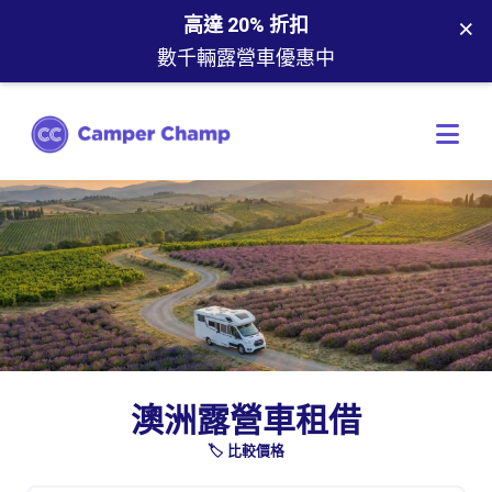
×
高達 20% 折扣
數千輛露營車優惠中
澳洲露營車租借
🏷️ 比較價格