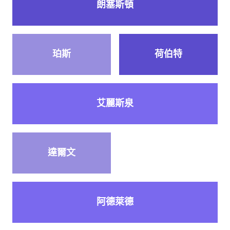
朗塞斯頓
珀斯
荷伯特
艾麗斯泉
達爾文
阿德萊德