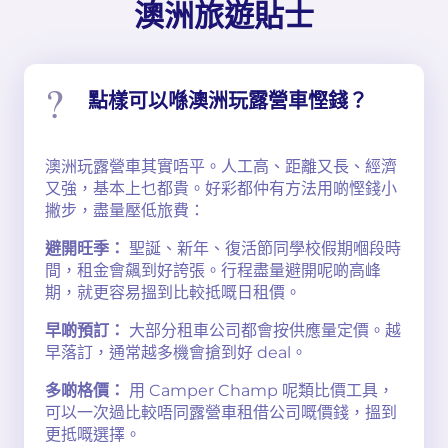
澳洲旅遊貼士
點樣可以喺澳洲玩露營車慳錢？
澳洲玩露營車其實唔平。人工高、距離又長、經濟
又強，基本上乜都貴。好彩都仲有方法用啲慳錢小
撇步，盡量壓低旅費：
避開旺季：
聖誕、新年、復活節同學校假期嗰段時
間，租金會飆到好誇張。行程盡量避開呢啲高峰
期，就更容易搵到比較抵嘅日租價。
早啲預訂：
大部分租車公司都會按供應量定價。越
早落訂，通常越多機會搶到好 deal。
多啲格價：
用 Camper Champ 呢類比價工具，
可以一次過比較唔同露營車租借公司嘅價錢，搵到
更抵嘅選擇。