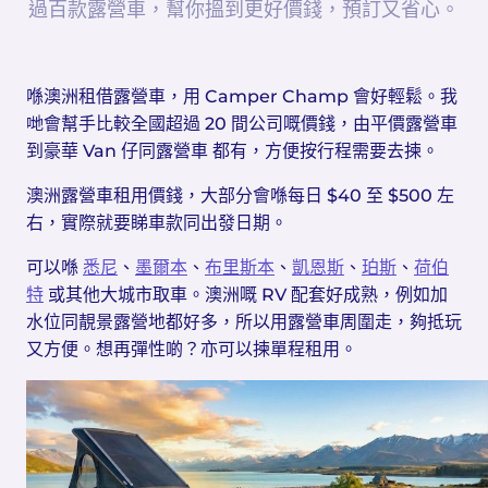
過百款露營車，幫你搵到更好價錢，預訂又省心。
喺澳洲租借露營車，用 Camper Champ 會好輕鬆。我
哋會幫手比較全國超過 20 間公司嘅價錢，由平價露營車
到豪華 Van 仔同露營車 都有，方便按行程需要去揀。
澳洲露營車租用價錢，大部分會喺每日 $40 至 $500 左
右，實際就要睇車款同出發日期。
可以喺
悉尼
、
墨爾本
、
布里斯本
、
凱恩斯
、
珀斯
、
荷伯
特
或其他大城市取車。澳洲嘅 RV 配套好成熟，例如加
水位同靚景露營地都好多，所以用露營車周圍走，夠抵玩
又方便。想再彈性啲？亦可以揀單程租用。