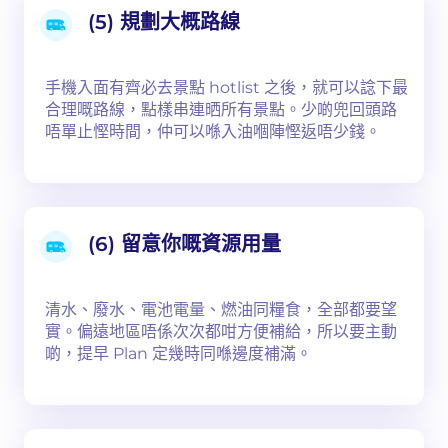
(5) 規劃大概路線
手機入面有齊必去景點 hotlist 之後，就可以諗下最
合理嘅路線，點樣串連晒所有景點。少啲兜回頭路
唔單止慳時間，仲可以喺入油嗰陣慳返唔少錢。
(6) 留意你嘅資源用量
清水、廢水、電池電量、燃油同糧食，全部都要望
實。偏遠地區唔係次次都咁方便補給，所以要主動
啲，提早 Plan 定幾時同喺邊度補滿。