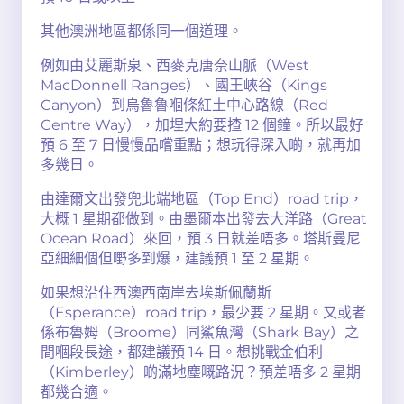
其他澳洲地區都係同一個道理。
例如由艾麗斯泉、西麥克唐奈山脈（West
MacDonnell Ranges）、國王峽谷（Kings
Canyon）到烏魯魯嗰條紅土中心路線（Red
Centre Way），加埋大約要揸 12 個鐘。所以最好
預 6 至 7 日慢慢品嚐重點；想玩得深入啲，就再加
多幾日。
由達爾文出發兜北端地區（Top End）road trip，
大概 1 星期都做到。由墨爾本出發去大洋路（Great
Ocean Road）來回，預 3 日就差唔多。塔斯曼尼
亞細細個但嘢多到爆，建議預 1 至 2 星期。
如果想沿住西澳西南岸去埃斯佩蘭斯
（Esperance）road trip，最少要 2 星期。又或者
係布魯姆（Broome）同鯊魚灣（Shark Bay）之
間嗰段長途，都建議預 14 日。想挑戰金伯利
（Kimberley）啲滿地塵嘅路況？預差唔多 2 星期
都幾合適。