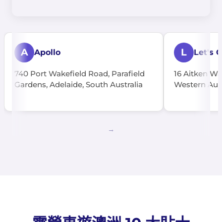
A
L
Apollo
Let's 
740 Port Wakefield Road, Parafield
16 Aitken Wa
Gardens, Adelaide, South Australia
Western Aus