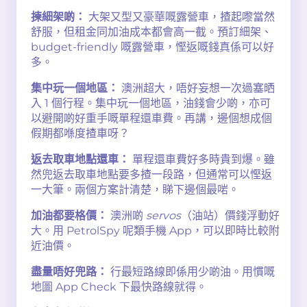
揀細架啲：
大架又型又豪華嘅露營車，揸起嚟當然
舒服，但租金同加油成本都會高一截。預訂細架、
budget-friendly 嘅露營車，慳返嘅錢真係可以好
多。
集中玩一個地區：
澳洲超大，唔好妄想一次過塞晒
入 1 個行程。集中玩一個地區，油錢會少啲，亦可
以避開啲好重手嘅單程還車費。再講，邊個想成個
假期都喺度揸車呀？
返去取車地點還車：
單程還車費好多時貴到爆。雖
然兜返去取車地點要多揸一段路，但通常可以慳返
一大筆。兩個方案計清楚，睇下邊個最啱。
加油都要格價：
澳洲啲
servos
（油站）價錢浮動好
大。用 PetrolSpy 呢類手機 App，可以即時比較附
近油價。
盡量唔好兜路：
行最短路線即係用少啲油。用慣嘅
地圖 App Check 下最快路線就得。