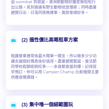
由 wombat 到袋鼠，澳洲啲動物好鍾意無啦啦行
出公路。見到路邊有野生動物就放慢啲；同時盡量
避開日出、日落同夜晚揸車，風險會細好多。
(2) 搵性價比高嘅租車方案
租露營車通常係最大嘅單一開支，所以做多少少功
課去搵個好價真係好值得。盡量避開聖誕、復活節
同學校假期呢啲旺季——本身都會逼到爆。記得提
早預訂，仲可以用 Camper Champ 比較幾間主要
供應商嘅價錢。
(3) 集中喺一個細範圍玩