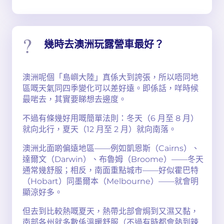
幾時去澳洲玩露營車最好？
澳洲呢個「島嶼大陸」真係大到誇張，所以唔同地
區嘅天氣同四季變化可以差好遠。即係話，咩時候
最啱去，其實要睇想去邊度。
不過有條幾好用嘅簡單法則：冬天（6 月至 8 月）
就向北行，夏天（12 月至 2 月）就向南落。
澳洲北面啲偏遠地區——例如凱恩斯（Cairns）、
達爾文（Darwin）、布魯姆（Broome）——冬天
通常幾舒服；相反，南面重點城市——好似霍巴特
（Hobart）同墨爾本（Melbourne）——就會明
顯涼好多。
但去到比較熱嘅夏天，熱帶北部會焗到又濕又黏，
南部各州就多數係溫暖舒服（不過有時都會熱到辣