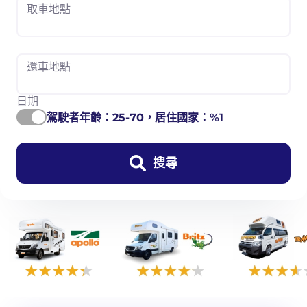
取車地點
還車地點
日期
駕駛者年齡：
25-70
，居住國家：%1
搜尋