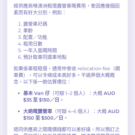
經供應商喺澳洲租借露營車嘅費用，會因應幾個因
素而有好大分別，例如：
露營車尺碼
車齡
配置／功能
租用日數
一年入面嘅時間
預計取車同還車地點
如果係單程租借，通常仲會收 relocation fee（調
車費），可以令總成本高好多。不過畀個大概概
念，以下係一啲估算價位：
基本 Van 仔
（可瞓 1–2 個人）：大概
AUD
$35 至 $150／日
。
大啲嘅露營車
（可瞓 4–6 個人）：大概
AUD
$150 至 $500／日
。
唔同供應商之間嘅價錢都可以差好遠，所以預訂之