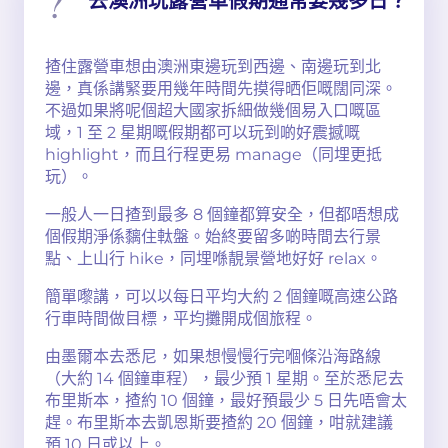
去澳洲玩露營車假期通常要幾多日？
揸住露營車想由澳洲東邊玩到西邊、南邊玩到北
邊，真係講緊要用幾年時間先摸得晒佢嘅闊同深。
不過如果將呢個超大國家拆細做幾個易入口嘅區
域，1 至 2 星期嘅假期都可以玩到啲好震撼嘅
highlight，而且行程更易 manage（同埋更抵
玩）。
一般人一日揸到最多 8 個鐘都算安全，但都唔想成
個假期淨係黐住軚盤。始終要留多啲時間去行景
點、上山行 hike，同埋喺靚景營地好好 relax。
簡單嚟講，可以以每日平均大約 2 個鐘嘅高速公路
行車時間做目標，平均攤開成個旅程。
由墨爾本去悉尼，如果想慢慢行完嗰條沿海路線
（大約 14 個鐘車程），最少預 1 星期。至於悉尼去
布里斯本，揸約 10 個鐘，最好預最少 5 日先唔會太
趕。布里斯本去凱恩斯要揸約 20 個鐘，咁就建議
預 10 日或以上。