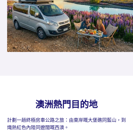
澳洲熱門目的地
計劃一趟終極房車公路之旅：由東岸嘅大堡礁同藍山，到
熾熱紅色內陸同遼闊嘅西澳。