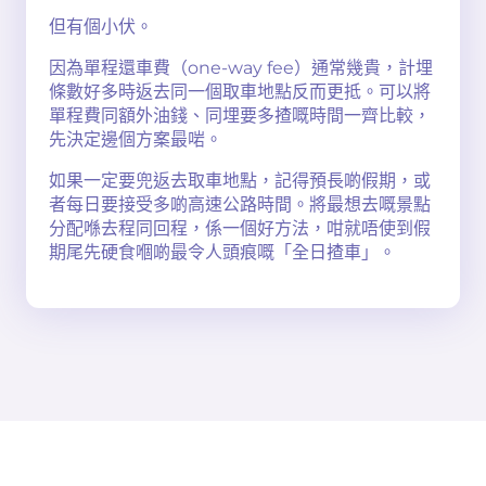
但有個小伏。
因為單程還車費（one-way fee）通常幾貴，計埋
條數好多時返去同一個取車地點反而更抵。可以將
單程費同額外油錢、同埋要多揸嘅時間一齊比較，
先決定邊個方案最啱。
如果一定要兜返去取車地點，記得預長啲假期，或
者每日要接受多啲高速公路時間。將最想去嘅景點
分配喺去程同回程，係一個好方法，咁就唔使到假
期尾先硬食嗰啲最令人頭痕嘅「全日揸車」。