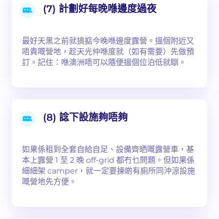
(7) 計劃好每晚喺邊度過夜
最好天黑之前就搞掂今晚喺邊度露營。搵個附近又
唔貴嘅營地，趁天光仲喺度就（如有需要）先做預
訂。記住：喺澳洲唔可以隨便搵個位泊低就瞓。
(8) 諗下設施夠唔夠
如果係租到全套自給自足、設備齊晒嘅露營車，基
本上露營 1 至 2 晚 off-grid 都冇乜問題。但如果係
細細架 camper，就一定要揀啲有廁所同沖涼設施
嘅營地先方便。