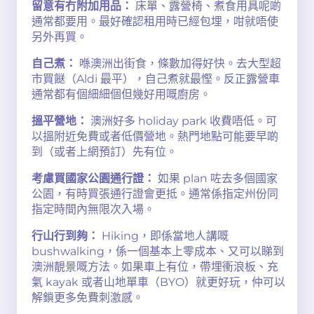
留意有冇附加用品：
床單、露營椅、煮食用具呢啲
通常都要用。最好確認租用時已經包埋，咁就唔使
另外再買。
自己煮：
喺澳洲出街食，條數加得好快。去大型超
市買餸（Aldi 最平），自己煮就最慳。反正露營車
通常都有個細細個但幾好用嘅廚房。
搵平營地：
澳洲好多 holiday park 收費唔低。可
以搵附近免費或者低價營地。熱門地點可能要早啲
到（或者上網預訂）先有位。
考慮買國家公園通行證：
如果 plan 咗去多個國家
公園，有時買張通行證會更抵。通常係指定州份同
指定時間內無限次入場。
行山行到夠：
Hiking，即係當地人講嘅
bushwalking，係一個基本上零成本、又可以睇到
澳洲靚景嘅方法。如果車上有位，帶埋衝浪板、充
氣 kayak 或者山地單車（BYO）就更好玩，仲可以
解鎖更多免費刺激感。