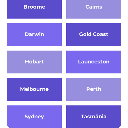
Broome
Cairns
Darwin
Gold Coast
Hobart
Launceston
Melbourne
Perth
Sydney
Tasmânia