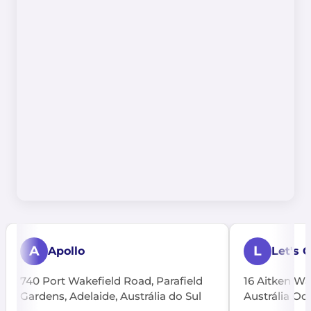
A
L
Apollo
Let's 
740 Port Wakefield Road, Parafield
16 Aitken Wa
Gardens, Adelaide, Austrália do Sul
Austrália Oci