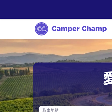
阿德萊德
愛麗斯泉
布里斯本
布魯姆
取車地點