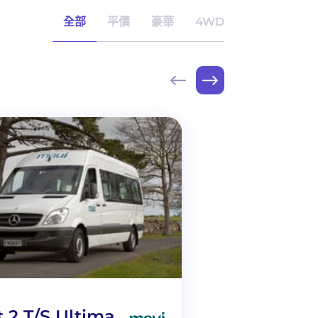
全部
平價
豪華
4WD
t 2 T/S Ultima
3-4 Berth Vo