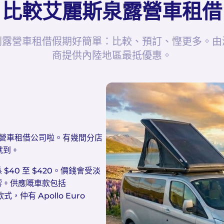
比較艾麗斯泉露營車租借
劃露營車租借假期好簡單：比較、預訂、慳更多。由
商提供內陸地區最抵優惠。
多間露營車租借公司啦。有幾間分店
就到。
40 至 $420。價錢會受淡
響。供應嘅車款包括
玩款式，仲有 Apollo Euro