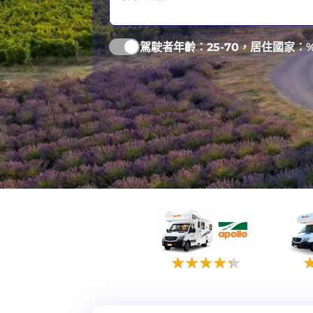
開恩茲
駕駛者年齡：
25-70
，居住國家：%