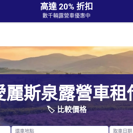
高達 20% 折扣
數千輛露營車優惠中
達爾文
珀斯
奧克蘭
愛麗斯泉露營車租
黃金海岸
悉尼
基督城
荷伯特
🏷️ 比較價格
塔斯曼尼亞
皇后鎮
朗塞斯頓
威靈頓
還車地點
取車日期