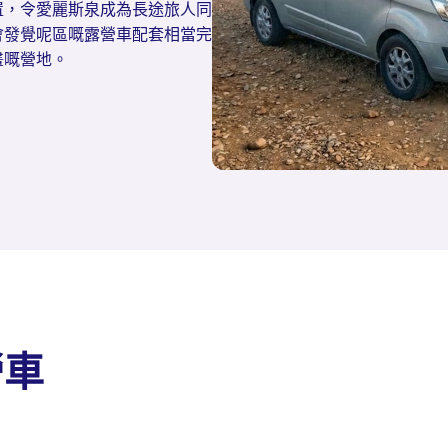
置，令愛麗斯泉成為長途旅人同
會發覺呢區嘅露營車配套相當完
畫嘅營地。
營車