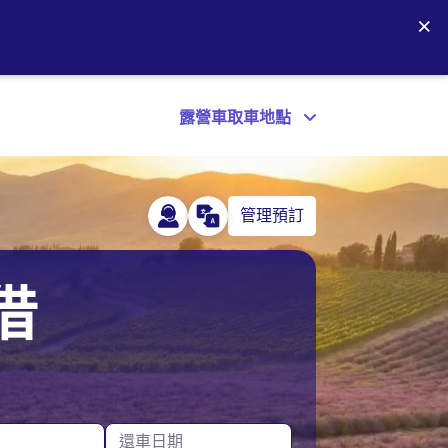
×
露營車取車地點
管理預訂
加拿大
葡萄牙
借
德國
英國
冰島
美國
愛爾蘭
還車日期