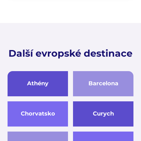
Další evropské destinace
Athény
Barcelona
Chorvatsko
Curych