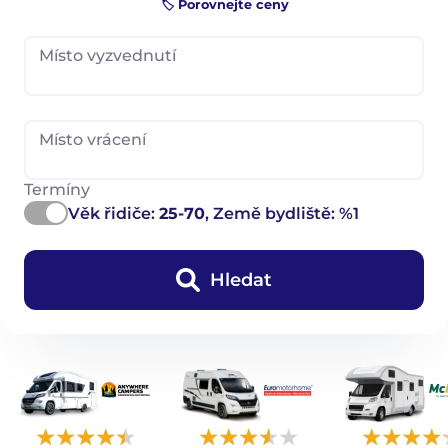
🏷️ Porovnejte ceny
Místo vyzvednutí
Místo vrácení
Termíny
Věk řidiče:
25-70
, Země bydliště: %1
Hledat