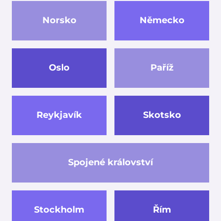
Norsko
Německo
Oslo
Paříž
Reykjavík
Skotsko
Spojené království
Stockholm
Řím