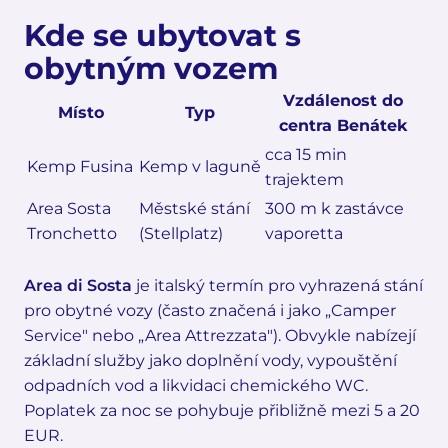
Kde se ubytovat s
obytným vozem
Vzdálenost do
Místo
Typ
centra Benátek
cca 15 min
Kemp Fusina
Kemp v laguně
trajektem
Area Sosta
Městské stání
300 m k zastávce
Tronchetto
(Stellplatz)
vaporetta
Area di Sosta
je italský termín pro vyhrazená stání
pro obytné vozy (často značená i jako „Camper
Service" nebo „Area Attrezzata"). Obvykle nabízejí
základní služby jako doplnění vody, vypouštění
odpadních vod a likvidaci chemického WC.
Poplatek za noc se pohybuje přibližně mezi 5 a 20
EUR.