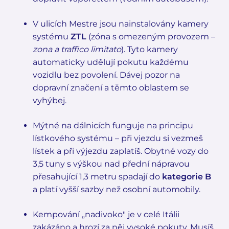
V ulicích Mestre jsou nainstalovány kamery
systému
ZTL
(zóna s omezeným provozem –
zona a traffico limitato
). Tyto kamery
automaticky udělují pokutu každému
vozidlu bez povolení. Dávej pozor na
dopravní značení a těmto oblastem se
vyhýbej.
Mýtné na dálnicích funguje na principu
lístkového systému – při vjezdu si vezmeš
lístek a při výjezdu zaplatíš. Obytné vozy do
3,5 tuny s výškou nad přední nápravou
přesahující 1,3 metru spadají do
kategorie B
a platí vyšší sazby než osobní automobily.
Kempování „nadivoko" je v celé Itálii
zakázáno a hrozí za něj vysoké pokuty. Musíš