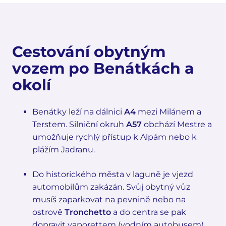
Cestování obytným
vozem po Benátkách a
okolí
Benátky leží na dálnici
A4
mezi Milánem a
Terstem. Silniční okruh
A57
obchází Mestre a
umožňuje rychlý přístup k Alpám nebo k
plážím Jadranu.
Do historického města v laguně je vjezd
automobilům zakázán. Svůj obytný vůz
musíš zaparkovat na pevnině nebo na
ostrově
Tronchetto
a do centra se pak
dopravit vaporettem (vodním autobusem).