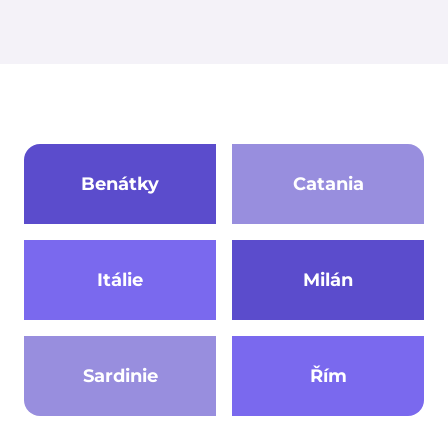
Benátky
Catania
Itálie
Milán
Sardinie
Řím