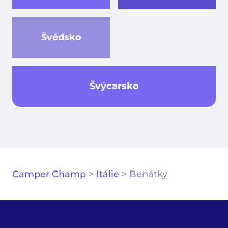
Švédsko
Švýcarsko
Camper Champ
>
Itálie
>
Benátky