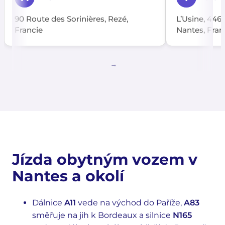
90 Route des Sorinières, Rezé,
L’Usine, 446
Francie
Nantes, Fran
Jízda obytným vozem v
Nantes a okolí
Dálnice
A11
vede na východ do Paříže,
A83
směřuje na jih k Bordeaux a silnice
N165