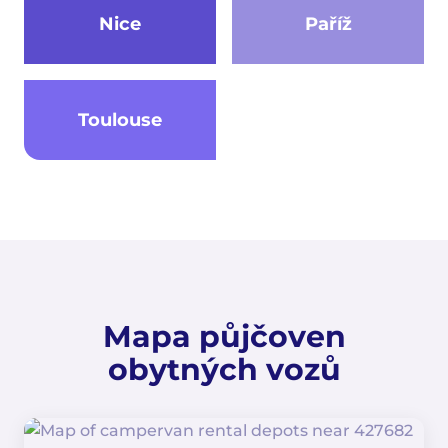
Nice
Paříž
Toulouse
Mapa půjčoven
obytných vozů