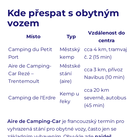
Kde přespat s obytným
vozem
Vzdálenost do
Místo
Typ
centra
Camping du Petit
Městský
cca 4 km, tramvaj
Port
kemp
č. 2 (15 min)
Aire de Camping-
Městské
cca 3 km, přívoz
Car Rezé –
stání
Navibus (10 min)
Trentemoult
(aire)
cca 20 km
Kemp u
Camping de l'Erdre
severně, autobus
řeky
(45 min)
Aire de Camping-Car
je francouzský termín pro
vyhrazená stání pro obytné vozy, často jen se
základním vybavením. Obvykle zde
najdeš