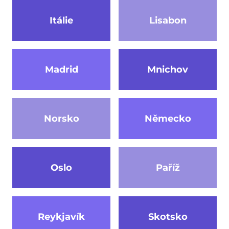
Itálie
Lisabon
Madrid
Mnichov
Norsko
Německo
Oslo
Paříž
Reykjavík
Skotsko