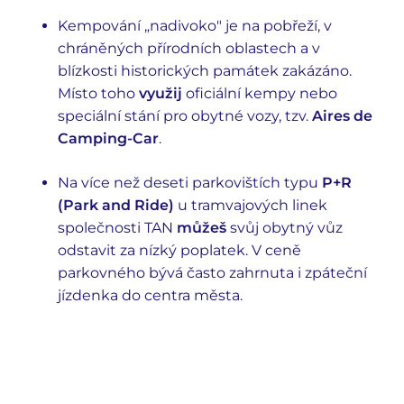
Kempování „nadivoko" je na pobřeží, v
chráněných přírodních oblastech a v
blízkosti historických památek zakázáno.
Místo toho
využij
oficiální kempy nebo
speciální stání pro obytné vozy, tzv.
Aires de
Camping-Car
.
Na více než deseti parkovištích typu
P+R
(Park and Ride)
u tramvajových linek
společnosti TAN
můžeš
svůj obytný vůz
odstavit za nízký poplatek. V ceně
parkovného bývá často zahrnuta i zpáteční
jízdenka do centra města.