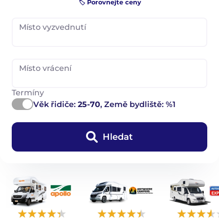
🏷️ Porovnejte ceny
Místo vyzvednutí
Místo vrácení
Termíny
Věk řidiče:
25-70
, Země bydliště: %1
Hledat