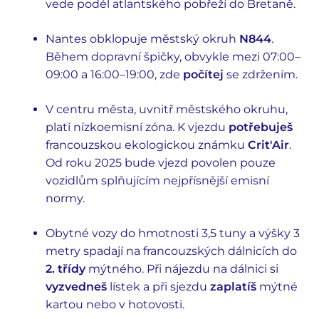
vede podél atlantského pobřeží do Bretaně.
Nantes obklopuje městský okruh
N844
.
Během dopravní špičky, obvykle mezi 07:00–
09:00 a 16:00–19:00, zde
počítej
se zdržením.
V centru města, uvnitř městského okruhu,
platí nízkoemisní zóna. K vjezdu
potřebuješ
francouzskou ekologickou známku
Crit'Air
.
Od roku 2025 bude vjezd povolen pouze
vozidlům splňujícím nejpřísnější emisní
normy.
Obytné vozy do hmotnosti 3,5 tuny a výšky 3
metry spadají na francouzských dálnicích do
2. třídy
mýtného. Při nájezdu na dálnici si
vyzvedneš
lístek a při sjezdu
zaplatíš
mýtné
kartou nebo v hotovosti.