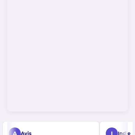
A
I
Avis
Indie