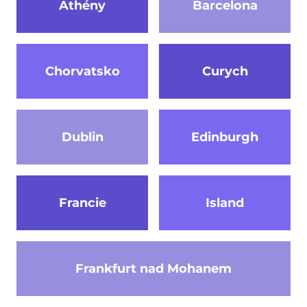
Athény
Barcelona
Chorvatsko
Curych
Dublin
Edinburgh
Francie
Island
Frankfurt nad Mohanem